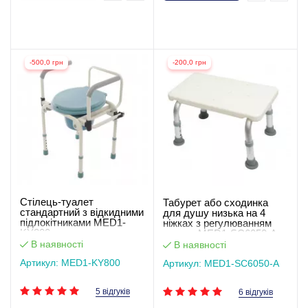
-500,0 грн
-200,0 грн
Стілець-туалет
Табурет або сходинка
стандартний з відкидними
для душу низька на 4
підлокітниками MED1-
ніжках з регулюванням
KY800
висоти MED1-SC6050-A
В наявності
В наявності
Артикул: MED1-KY800
Артикул: MED1-SC6050-A
5 відгуків
6 відгуків