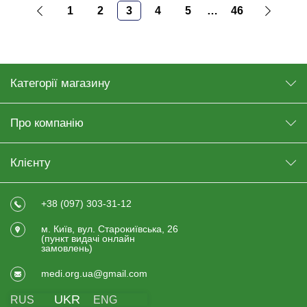
1
2
3
4
5
…
46
Категорії магазину
Про компанію
Клієнту
+38 (097) 303-31-12
м. Київ, вул. Старокиївська, 26
(пункт видачi онлайн
замовлень)
medi.org.ua@gmail.com
UKR
RUS
ENG