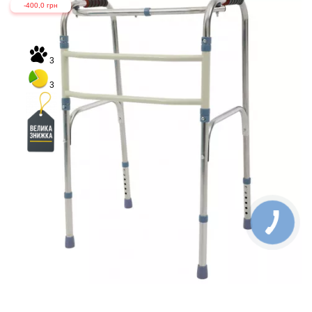
-400,0 грн
3
3