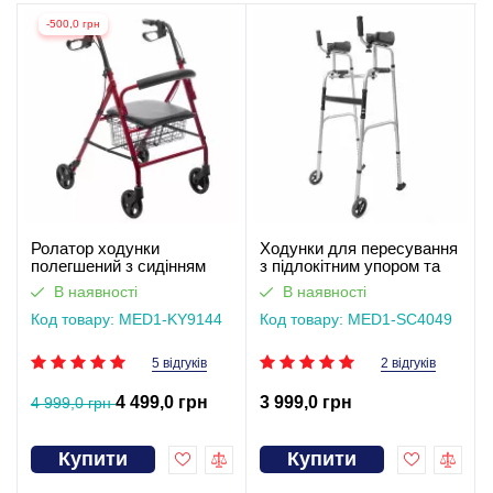
-500,0 грн
Ролатор ходунки
Ходунки для пересування
полегшений з сидінням
з підлокітним упором та
MED1-KY9144
колесами MED1-SC4049
В наявності
В наявності
(відеоогляд)
Код товару: MED1-KY9144
Код товару: MED1-SC4049
5 відгуків
2 відгуків
4 499,0 грн
3 999,0 грн
4 999,0 грн
Купити
Купити