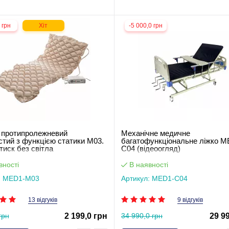
 грн
Хіт
-5 000,0 грн
 протипролежневий
Механічне медичне
стий з функцією статики М03.
багатофункціональне ліжко M
тиск без світла
С04 (відеоогляд)
вності
В наявності
: MED1-M03
Артикул: MED1-С04
13 відгуків
9 відгуків
грн
2 199,0 грн
34 990,0 грн
29 9