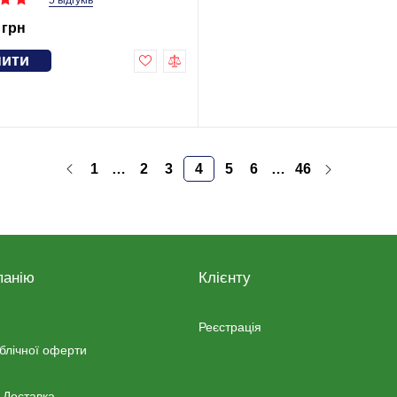
5 відгуків
 грн
пити
1
…
2
3
4
5
6
…
46
панію
Клієнту
Реєстрація
ублічної оферти
 Доставка