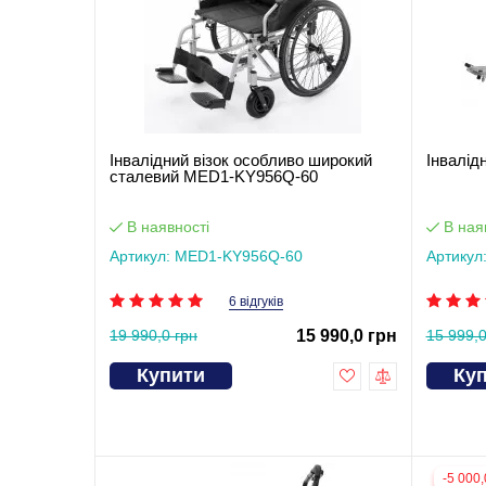
Інвалідний візок особливо широкий
Інвалід
сталевий MED1-KY956Q-60
В наявності
В ная
Артикул: MED1-KY956Q-60
Артикул
6 відгуків
19 990,0 грн
15 990,0 грн
15 999,0
Купити
Ку
-5 000,