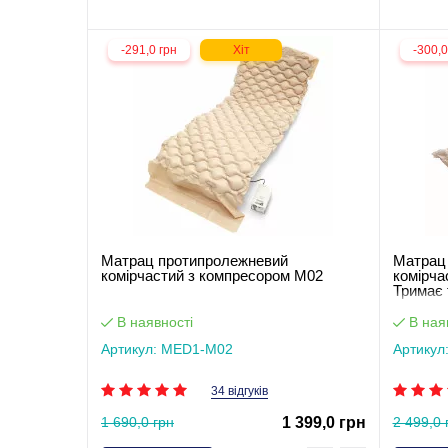
-291,0 грн
Хіт
-300,0
Матрац протипролежневий
Матрац
комірчастий з компресором М02
комірча
Тримає 
В наявності
В ная
Артикул: MED1-M02
Артикул
34 відгуків
1 690,0 грн
1 399,0 грн
2 499,0 