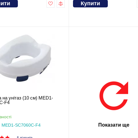
пити
Купити
 на унітаз (10 см) MED1-
C-F4
вності
Показати ще
: MED1-SC7060C-F4