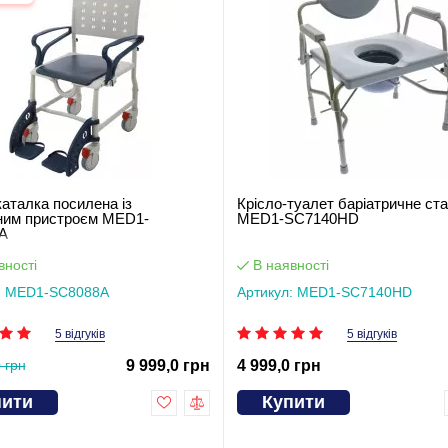
каталка посилена із
Крісло-туалет баріатричне ст
ним пристроєм MED1-
MED1-SC7140HD
A
вності
В наявності
: MED1-SC8088A
Артикул: MED1-SC7140HD
5 відгуків
5 відгуків
 грн
9 999,0 грн
4 999,0 грн
пити
Купити