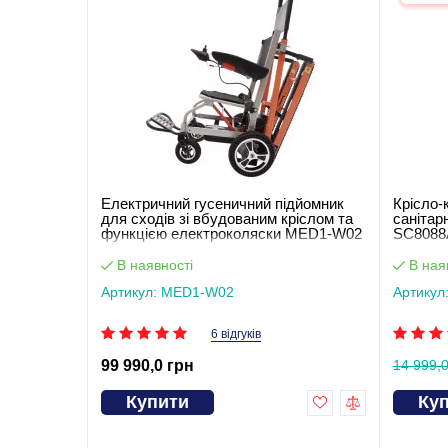
Електричний гусеничний підйомник
Крісло-
для сходів зі вбудованим кріслом та
санітар
функцією електроколяски MED1-W02
SC8088
В наявності
В ная
Артикул: MED1-W02
Артикул
6 відгуків
99 990,0 грн
14 999,0
Купити
Ку