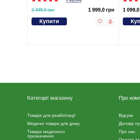
6 відгуків
2 499,0 грн
1 999,0 грн
1 099,0
Купити
Ку
Категорії магазину
Про ком
Товари для реабілітації
Відгуки
Медичні товари для дому
Договір п
Товари медичного
Про нас
призначення
Оплата та