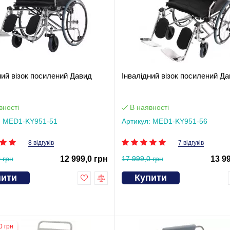
ний візок посилений Давид
Інвалідний візок посилений Да
вності
В наявності
: MED1-KY951-51
Артикул: MED1-KY951-56
8 відгуків
7 відгуків
 грн
12 999,0 грн
17 999,0 грн
13 9
пити
Купити
0 грн