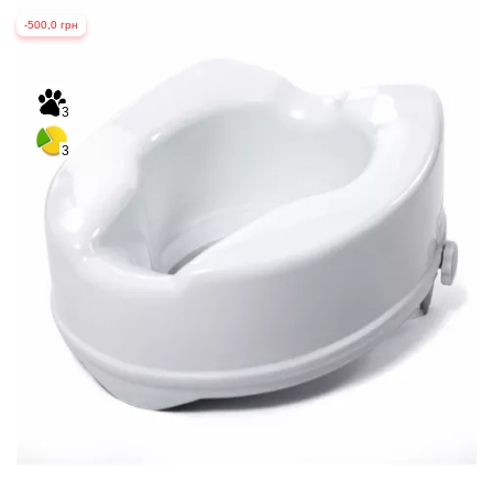
-500,0 грн
3
3