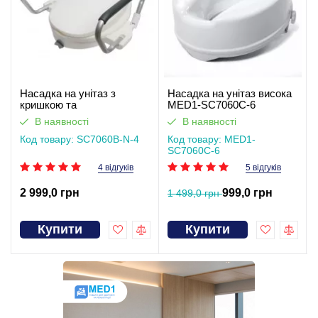
Насадка на унітаз з
Насадка на унітаз висока
кришкою та
MED1-SC7060C-6
підлокітниками SC7060B-
В наявності
В наявності
N-4
Код товару: SC7060B-N-4
Код товару: MED1-
SC7060C-6
4 відгуків
5 відгуків
2 999,0 грн
999,0 грн
1 499,0 грн
Купити
Купити