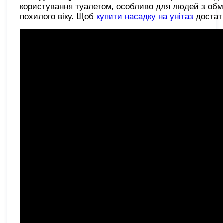
користування туалетом, особливо для людей з обме
похилого віку. Щоб
купити насадку на унітаз
достат