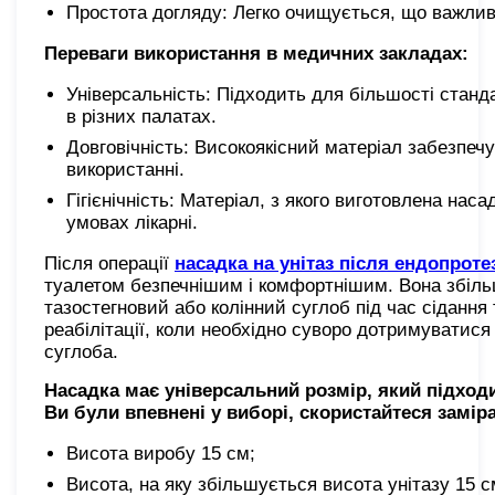
Простота догляду: Легко очищується, що важливо
Переваги використання в медичних закладах:
Універсальність: Підходить для більшості станд
в різних палатах.
Довговічність: Високоякісний матеріал забезпеч
використанні.
Гігієнічність: Матеріал, з якого виготовлена нас
умовах лікарні.
Після операції
насадка на унітаз після ендопрот
туалетом безпечнішим і комфортнішим. Вона збіл
тазостегновий або колінний суглоб під час сідання
реабілітації, коли необхідно суворо дотримуватися
суглоба.
Насадка має універсальний розмір, який підход
Ви були впевнені у виборі, скористайтеся замір
Висота виробу 15 см;
Висота, на яку збільшується висота унітазу 15 с