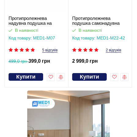
Протипролежнева
Протипролежнева
надувна подушка на
подушка самонадувна
сидіння або для
MED1-M22-42. Працює
В наявності
В наявності
інвалідного візка MED1-
без світла
M07
Код товару: MED1-M07
Код товару: MED1-M22-42
5 відгуків
2 відгуків
399,0 грн
2 999,0 грн
499,0 грн
Купити
Купити