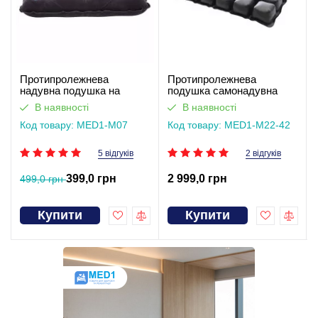
Протипролежнева
Протипролежнева
надувна подушка на
подушка самонадувна
сидіння або для
MED1-M22-42. Працює
В наявності
В наявності
інвалідного візка MED1-
без світла
M07
Код товару: MED1-M07
Код товару: MED1-M22-42
5 відгуків
2 відгуків
399,0 грн
2 999,0 грн
499,0 грн
Купити
Купити