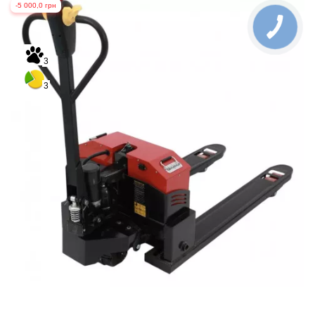
-5 000,0 грн
3
3