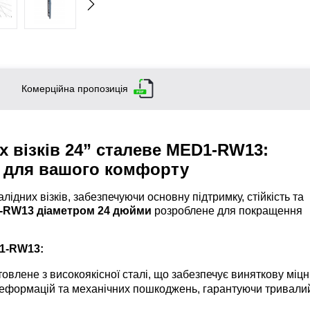
Комерційна пропозиція
х візків 24” сталеве MED1-RW13:
ть для вашого комфорту
ідних візків, забезпечуючи основну підтримку, стійкість та
1-RW13 діаметром 24 дюйми
розроблене для покращення
D1-RW13:
овлене з високоякісної сталі, що забезпечує виняткову міцні
о деформацій та механічних пошкоджень, гарантуючи тривали