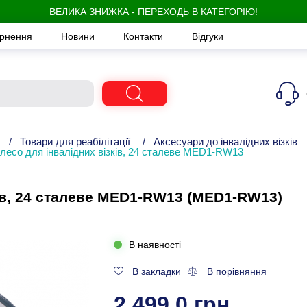
ВЕЛИКА ЗНИЖКА - ПЕРЕХОДЬ В КАТЕГОРІЮ!
ернення
Новини
Контакти
Відгуки
/
Товари для реабілітації
/
Аксесуари до інвалідних візків
лесо для інвалідних візків, 24 сталеве MED1-RW13
ків, 24 сталеве MED1-RW13 (MED1-RW13)
В наявності
В закладки
В порівняння
2 499,0 грн