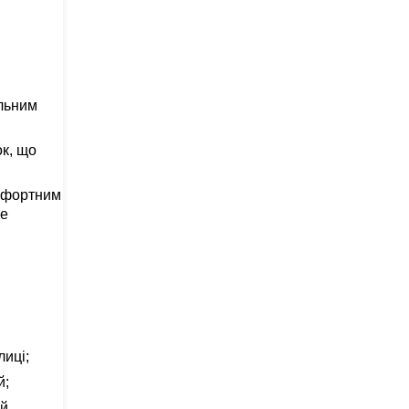
альним
ок, що
омфортним
не
лиці;
й;
ий