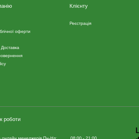
панію
Клієнту
Реєстрація
ублічної оферти
 Доставка
повернення
icy
к роботи
 онлайн менеджерiв Пн-Нд:
08:00 - 21:00