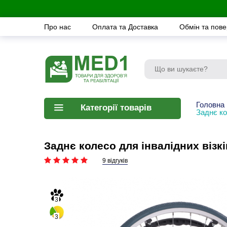
Про нас
Оплата та Доставка
Обмін та пов
Головна
Категорії товарів
Заднє ко
Заднє колесо для інвалідних віз
9 відгуків
3
3