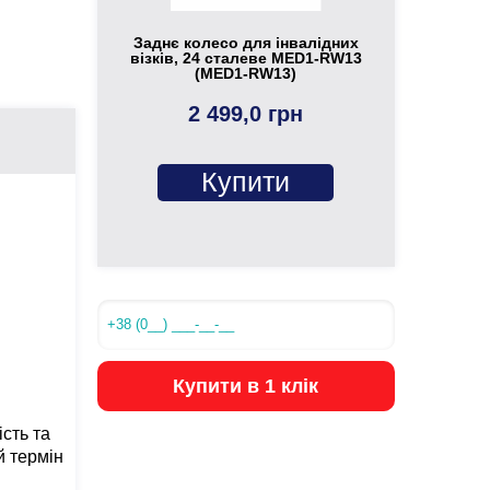
Заднє колесо для інвалідних
візків, 24 сталеве MED1-RW13
(MED1-RW13)
2 499,0 грн
Купити
Купити в 1 клік
сть та
й термін