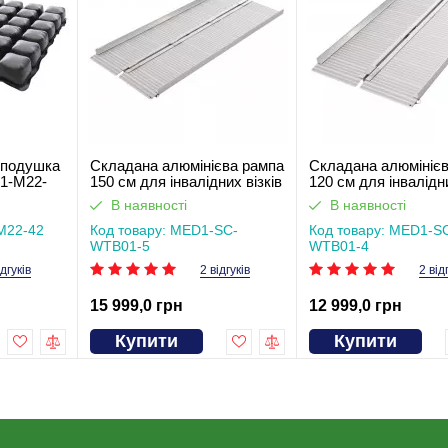
 подушка
Складана алюмінієва рампа
Складана алюмініє
1-M22-
150 см для інвалідних візків
120 см для інвалідни
ітла
MED1-SC-WTB01
SC-WTB01
В наявності
В наявності
M22-42
Код товару: MED1-SC-
Код товару: MED1-S
WTB01-5
WTB01-4
ідгуків
2 відгуків
2 від
15 999,0 грн
12 999,0 грн
Купити
Купити