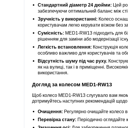
Стандартний діаметр 24 дюйми:
Цей роз
забезпечуючи оптимальний баланс між сті
Зручність у використанні:
Колесо оснащ
користувачам легко керувати візком без з
Сумісність:
MED1-RW13 підходить для біл
рішенням для заміни або модернізації існу
Легкість встановлення:
Конструкція коле
особливо важливо для користувачів та об
Відсутність шуму під час руху.
Конструк
як на вулиці, так і в приміщенні. Високо
використання.
Догляд за колесом MED1-RW13
Щоб колесо MED1-RW13 слугувало вам якомог
дотримуйтесь наступних рекомендацій щодо 
Очищення:
Регулярно очищайте колесо від
Перевірка стану:
Періодично оглядайте к
Змащення осі:
Для забезпечення плавног