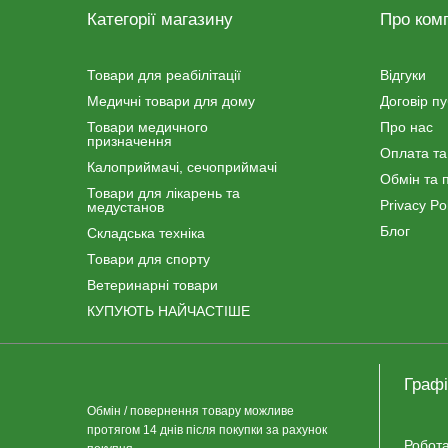
Категорії магазину
Про ком
Товари для реабілітації
Відгуки
Медичні товари для дому
Договір п
Товари медичного
Про нас
призначення
Оплата та
Калоприймачі, сечоприймачі
Обмін та 
Товари для лікарень та
Privacy Pol
медустанов
Блог
Складська техніка
Товари для спорту
Ветеринарні товари
КУПУЮТЬ НАЙЧАСТІШЕ
Графі
Обмін / повернення товару можливе
протягом 14 днів після покупки за рахунок
Робота