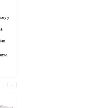
огу у
та
йне
рияє