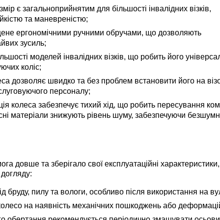
мір є загальноприйнятим для більшості інвалідних візків,
йкістю та маневреністю;
ене ергономічними ручними обручами, що дозволяють
айвих зусиль;
ьшості моделей інвалідних візків, що робить його універс
ючих коліс;
са дозволяє швидко та без проблем встановити його на віз
слуговуючого персоналу;
ція колеса забезпечує тихий хід, що робить пересування к
якісні матеріали знижують рівень шуму, забезпечуючи безшум
а довше та зберігало свої експлуатаційні характеристики,
догляду:
 бруду, пилу та вологи, особливо після використання на ву
олесо на наявність механічних пошкоджень або деформаці
о обертання рекомендується періодично змащувати осьов