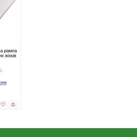
ва рампа
Складана алюмінієва рампа
Заднє колесо для
х візків
90 см для інвалідних візків
інвалідних візків, 24
MED1-SC-WTB01
пластикове MED1-R
В наявності
В наявності
C-
Код товару: MED1-SC-
Код товару: MED1-RW
WTB01-3
гуків
2 відгуків
8 відгу
9 990,0 грн
2 499,0 грн
Купити
Купити