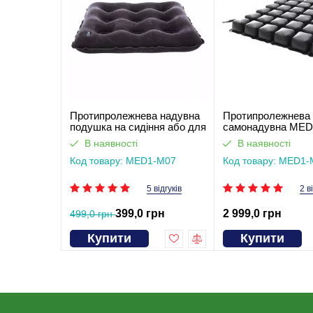
Протипролежнева надувна
Протипролежнева
подушка на сидіння або для
самонадувна MED
інвалідного візка MED1-M07
42. Працює без св
В наявності
В наявності
Код товару: MED1-M07
Код товару: MED1-
5 відгуків
2 в
399,0 грн
2 999,0 грн
499,0 грн
Купити
Купити