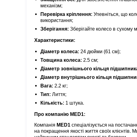
механізм;
Перевірка кріплення:
Упевніться, що кол
використання;
Зберігання:
Зберігайте колесо в сухому м
Характеристики:
Діаметр колеса:
24 дюйми (61 см);
Товщина колеса:
2.5 см;
Діаметр зовнішнього кільця підшипник
Діаметр внутрішнього кільця підшипни
Вага:
2.2 кг;
Тип:
Лиття;
Кількість:
1 штука.
Про компанію MED1:
Компанія
MED1
спеціалізується на постачан
на покращення якості життя своїх клієнтів. 