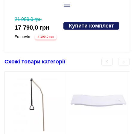
21 989,0 грн
16 989
Купити комплект
17 790,0 грн
13 7
Економія:
Економі
4 199,0 грн
Схожі товари категорії