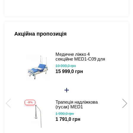
Акційна пропозиція
Медичне ліжко 4
секційне MED1-C09 для
лікарні, клініки, дому.
19 999,0 грн
Функціональне ліжко для
15 999,0 грн
інвалідів (відеоогляд)
Трапеція надліжкова
-9%
(гусак) MED1
1 990,0 грн
1 791,0 грн