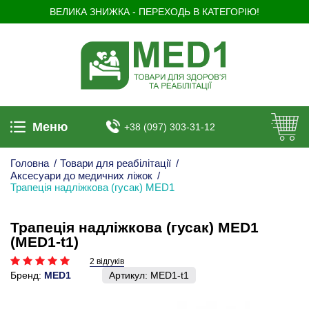
ВЕЛИКА ЗНИЖКА - ПЕРЕХОДЬ В КАТЕГОРІЮ!
Меню
+38 (097) 303-31-12
Головна
/
Товари для реабілітації
/
Аксесуари до медичних ліжок
/
Трапеція надліжкова (гусак) MED1
Трапеція надліжкова (гусак) MED1
(MED1-t1)
2 відгуків
Бренд:
MED1
Артикул:
MED1-t1