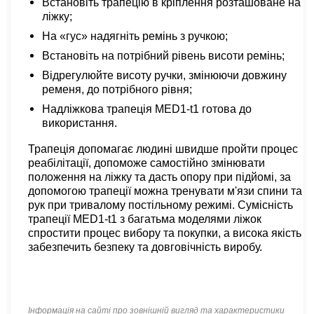
Встановіть трапецію в кріплення розташоване на
ліжку;
На «гус» надягніть ремінь з ручкою;
Встановіть на потрібний рівень висоти ремінь;
Відрегулюйте висоту ручки, змінюючи довжину
ременя, до потрібного рівня;
Надліжкова трапеція MED1-t1 готова до
використання.
Трапеція допомагає людині швидше пройти процес
реабілітації, допоможе самостійно змінювати
положення на ліжку та дасть опору при підйомі, за
допомогою трапеції можна тренувати м'язи спини та
рук при тривалому постільному режимі. Сумісність
трапеції MED1-t1 з багатьма моделями ліжок
спростити процес вибору та покупки, а висока якість
забезпечить безпеку та довговічність виробу.
Інформація на сайті про зовнішній вигляд та характеристики