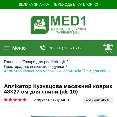
ВЕЛИКА ЗНИЖКА - ПЕРЕХОДЬ В КАТЕГОРІЮ!
Меню
+38 (097) 303-31-12
Головна
/
Товари для реабілітації
/
Простирадла, пелюшки, подушки
/
Аплікатор Кузнєцова масажний коврик 48×27 см для спини
Аплікатор Кузнєцова масажний коврик
48×27 см для спини (ak-10)
Бренд:
MED1
Артикул:
ak-10
2 відгуків