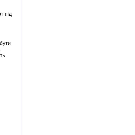
т під
 бути
а
ть