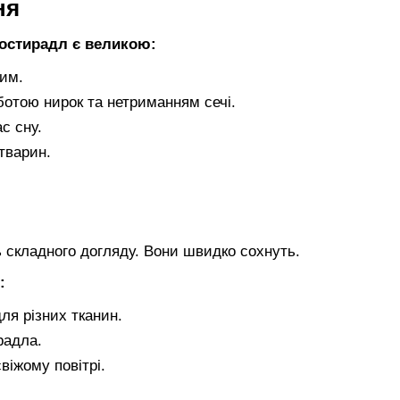
ня
остирадл є великою:
им.
ботою нирок та нетриманням сечі.
с сну.
тварин.
 складного догляду. Вони швидко сохнуть.
:
ля різних тканин.
радла.
віжому повітрі.