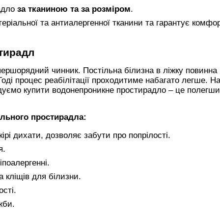
адло
за тканиною та за розміром
.
еріальної та антиалергенної тканини та гарантує комфор
тирадл
першорядний чинник. Постільна білизна в ліжку повинна
оді процес реабілітації проходитиме набагато легше. Н
дуємо купити водонепроникне простирадло – це полегши
льного простирадла:
ірі дихати, дозволяє забути про попрілості.
я.
іпоалергенні.
 кліщів для білизни.
ості.
жби.