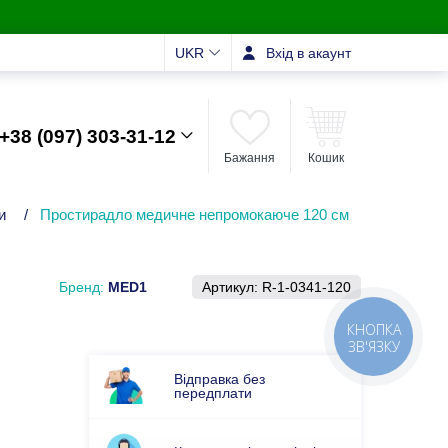
UKR
Вхід в акаунт
+38 (097) 303-31-12
Бажання
Кошик
и
/
Простирадло медичне непромокаюче 120 см
Бренд:
MED1
Артикул:
R-1-0341-120
КНОПКА
ЗВ'ЯЗКУ
Відправка без
передплати