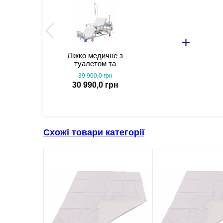
Ліжко медичне з
туалетом та
функцією бокового
39 900,0 грн
перевороту для
30 990,0 грн
тяжкохворих
(відеоогляд)
Схожі товари категорії