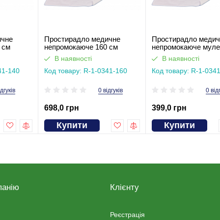
ичне
Простирадло медичне
Простирадло медич
 см
непромокаюче 160 см
непромокаюче муле
аквастоп 92 см
В наявності
В наявності
41-140
Код товару: R-1-0341-160
Код товару: R-1-034
ідгуків
0 відгуків
0 від
698,0 грн
399,0 грн
Купити
Купити
панію
Клієнту
Реєстрація