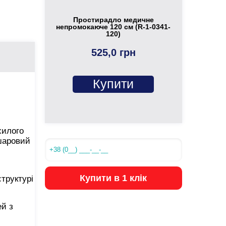
Простирадло медичне
непромокаюче 120 см (R-1-0341-
120)
525,0 грн
Купити
хилого
ошаровий
Купити в 1 клік
труктурі
й з