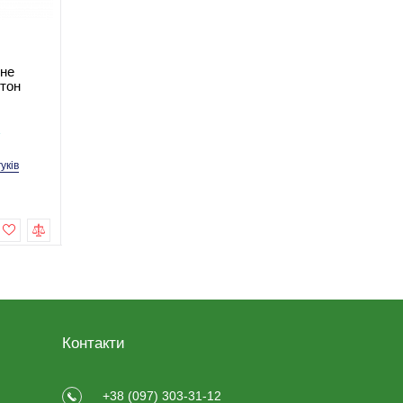
не
Пелюшка багаторазова
Непромокаюча навол
тон
мулетон аквастоп 60*90
мулетон аквастоп
В наявності
В наявності
1
Код товару: R-1-0341Р
Код товару: R-1-0343
гуків
1 відгуків
2 відгу
199,0 грн
300,0 грн
Купити
Купити
Контакти
+38 (097) 303-31-12