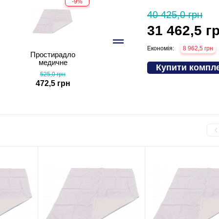
-9%
40 425,0 грн
31 462,5 г
Економія:
8 962,5 грн
Простирадло
медичне
Купити компл
непромокаюче 120 см
525,0 грн
472,5 грн