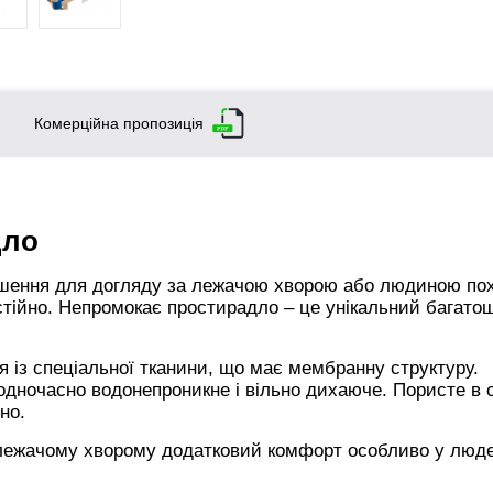
Комерційна пропозиція
дло
ішення для догляду за лежачою хворою або людиною по
мостійно. Непромокає простирадло – це унікальний багат
 із спеціальної тканини, що має мембранну структуру.
одночасно водонепроникне і вільно дихаюче. Пористе в с
но.
лежачому хворому додатковий комфорт особливо у люде