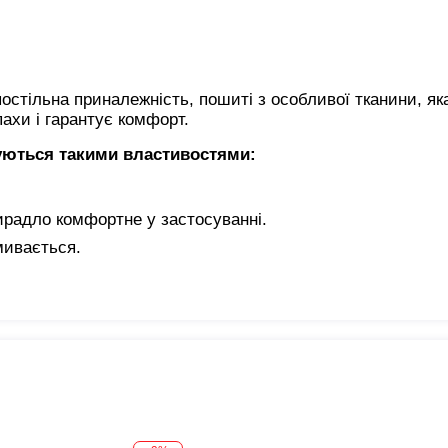
тільна приналежність, пошиті з особливої ​​тканини, як
ахи і гарантує комфорт.
уються такими властивостями:
ирадло комфортне у застосуванні.
мивається.