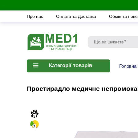
Про нас
Оплата та Доставка
Обмін та пов
Категорії товарів
Головна
Простирадло медичне непромокаюч
3
3