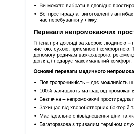
Ви можете вибрати відповідне простир
Всі простирадла виготовлені з антибакт
час перебування у ліжку.
Переваги непромокаючих прос
Гігієна при догляді за хворою людиною – 
чистою, сухою, приємною і комфортною. Т
допомогу родичам важкохворого, рекомен
догляд і подарує максимальний комфорт.
Основні переваги медичного непромока
Повітропроникність – дає можливість шк
100% захищають матрац від промоканн
Безпечна – непромокаючі простирадла г
Захищає від хвороботворних бактерій та
Має ідеальне співвідношення ціни та як
Багаторазова з тривалим терміном слу