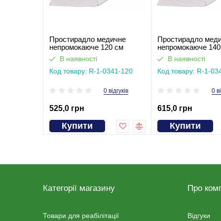
Простирадло медичне
Простирадло мед
непромокаюче 120 см
непромокаюче 140
В наявності
В наявності
Код товару: R-1-0341-120
Код товару: R-1-03
0 відгуків
0 в
525,0 грн
615,0 грн
Купити
Купити
Категорії магазину
Про ком
Товари для реабілітації
Відгуки