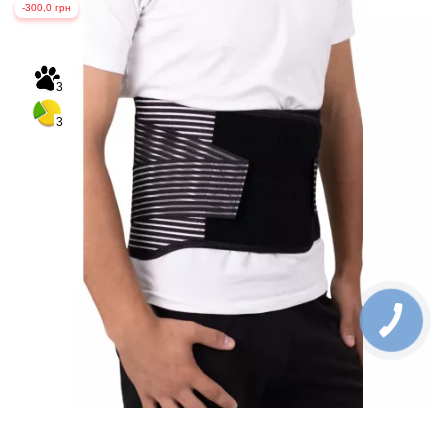
-300,0 грн
3
3