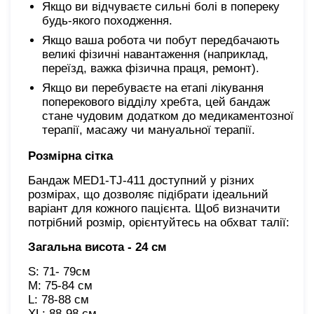
Якщо ви відчуваєте сильні болі в попереку
будь-якого походження.
Якщо ваша робота чи побут передбачають
великі фізичні навантаження (наприклад,
переїзд, важка фізична праця, ремонт).
Якщо ви перебуваєте на етапі лікування
поперекового відділу хребта, цей бандаж
стане чудовим додатком до медикаментозної
терапії, масажу чи мануальної терапії.
Розмірна сітка
Бандаж MED1-TJ-411 доступний у різних
розмірах, що дозволяє підібрати ідеальний
варіант для кожного пацієнта. Щоб визначити
потрібний розмір, орієнтуйтесь на обхват талії:
Загальна висота - 24 см
S: 71- 79см
M: 75-84 см
L: 78-88 см
XL: 88-98 см