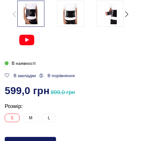
В наявності
В закладки
В порівняння
599,0 грн
899,0 грн
Розмір:
S
M
L