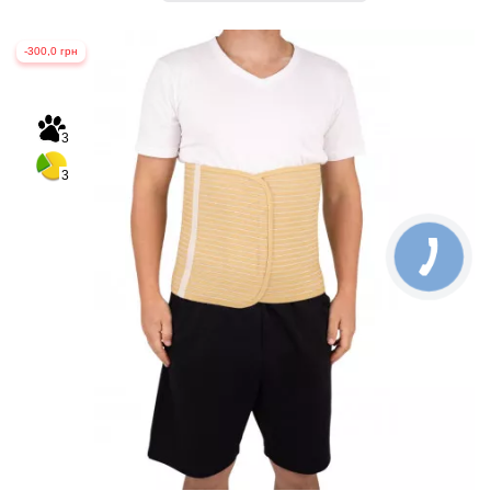
-300,0 грн
3
3