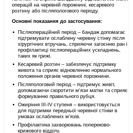
операцій на черевній порожнині, кесаревого
розтину або післяпологового періоду.
Основні показання до застосування:
Післяопераційний період – бандаж допомагає
підтримувати ослаблену черевну стінку після
хірургічних втручань, сприяючи загоєнню ран і
профілактиці післяопераційних ускладнень,
таких як грижі.
Кесаревий розтин – забезпечує підтримку
живота та сприяє відновленню нормального
положення органів черевної порожнини.
Післяпологовий період – підтримує живіт,
допомагаючи скоротити м’язи матки та сприяє
формуванню правильного рубця.
Ожиріння ІІІ-ІV ступеня – використовується
для підтримки передньої черевної стінки в
умовах ослаблених м’язів.
Профілактика захворювань попереково-
крижового відділу.