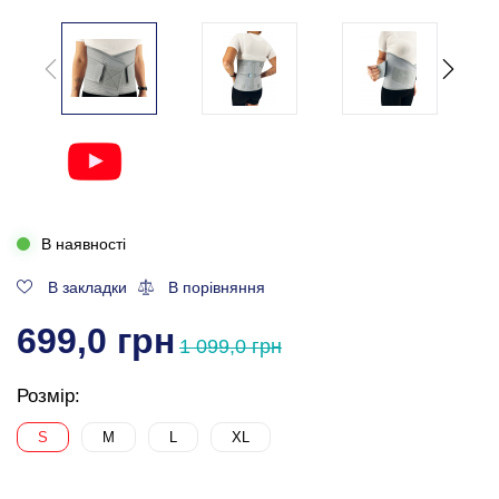
В наявності
В закладки
В порівняння
699,0 грн
1 099,0 грн
Розмір:
S
M
L
XL