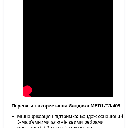
Переваги використання бандажа MED1-TJ-409:
Міцна фіксація і підтримка: Бандаж оснащений
3-ма з'ємними алюмінієвими ребрами
жорсткості, і 2-ма нез'ємними що