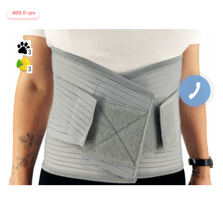
-400,0 грн
3
3