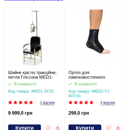
Шийне крісло тракційне,
Ортез для
петля Гліссона MED1-
гомілковостопного
SC01
суглоба MED1-TJ-6074
В наявності
В наявності
Код товару: MED1-SC01
Код товару: MED1-TJ-
607(4)
3 відгуків
4 відгуків
9 999,0 грн
299,0 грн
Купити
Купити