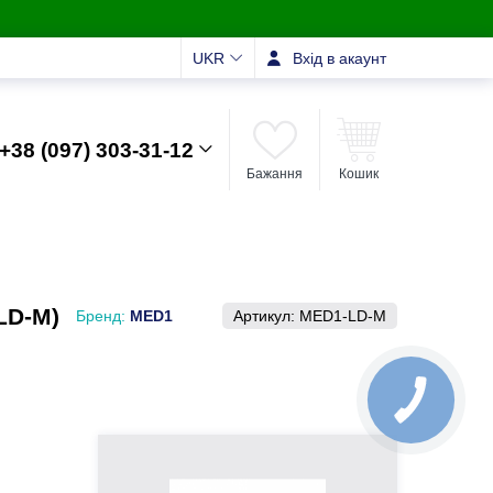
UKR
Вхід в акаунт
+38 (097) 303-31-12
Бажання
Кошик
LD-M)
Бренд:
MED1
Артикул:
MED1-LD-M