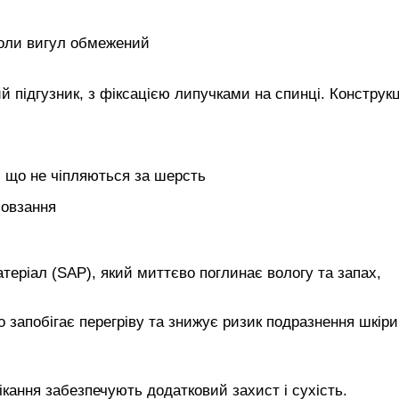
 коли вигул обмежений
й підгузник, з фіксацією липучками на спинці. Конструкц
и, що не чіпляються за шерсть
повзання
еріал (SAP), який миттєво поглинає вологу та запах,
запобігає перегріву та знижує ризик подразнення шкіри 
ікання забезпечують додатковий захист і сухість.