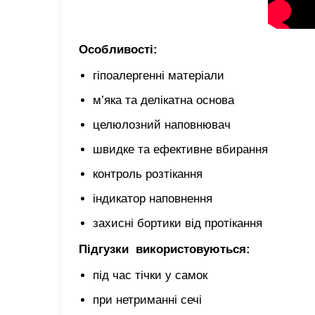
Особливості:
гіпоалергенні матеріали
м’яка та делікатна основа
целюлозний наповнювач
швидке та ефективне вбирання
контроль розтікання
індикатор наповнення
захисні бортики від протікання
Підгузки використовуються:
під час тічки у самок
при нетриманні сечі