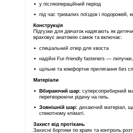
у післяопераційний період
під час тривалих поїздок і подорожей,
Конструкція
Підгузки для дівчаток надягають як дитячи
враховує анатомію самок та включає:
спеціальний отвір для хвоста
надійні Fur-friendly fasteners — липучк
щільне та комфортне прилягання без с
Матеріали
Вбираючий шар:
суперсоприбирний мат
перетворюючи рідину на гель.
Зовнішній шар:
дихаючий матеріал, що 
спекотному кліматі.
Захист від протікань
Захисні бортики по краях та контроль розт