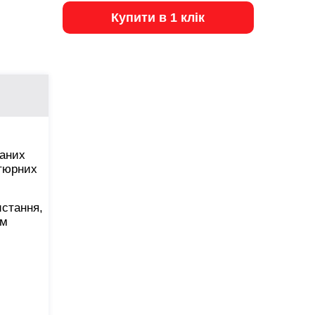
Купити в 1 клік
жаних
атюрних
истання,
ом