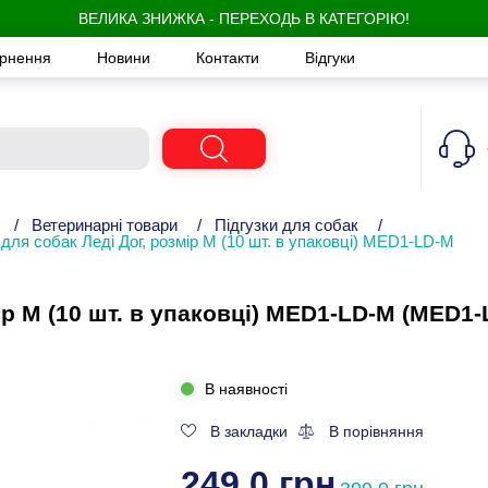
ВЕЛИКА ЗНИЖКА - ПЕРЕХОДЬ В КАТЕГОРІЮ!
ернення
Новини
Контакти
Відгуки
/
Ветеринарні товари
/
Підгузки для собак
/
 для собак Леді Дог, розмір M (10 шт. в упаковці) MED1-LD-M
ір M (10 шт. в упаковці) MED1-LD-M (MED1-
В наявності
В закладки
В порівняння
249,0 грн