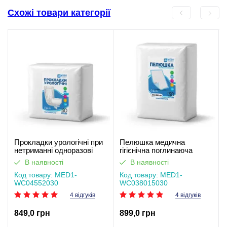
Схожі товари категорії
Прокладки урологічні при
Пелюшка медична
нетриманні одноразові
гігієнічна поглинаюча
MED1-WC04, розмір 55*20
одноразова MED1-WC03,
В наявності
В наявності
см (30 шт в упаковці)
розмір 80×150 см (30 шт в
Код товару: MED1-
упаковці)
Код товару: MED1-
WC04552030
WC038015030
4 відгуків
4 відгуків
849,0 грн
899,0 грн