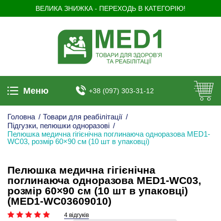
ВЕЛИКА ЗНИЖКА - ПЕРЕХОДЬ В КАТЕГОРІЮ!
Меню
+38 (097) 303-31-12
Головна
/
Товари для реабілітації
/
Підгузки, пелюшки одноразові
/
Пелюшка медична гігієнічна поглинаюча одноразова MED1-
WC03, розмір 60×90 см (10 шт в упаковці)
Пелюшка медична гігієнічна
поглинаюча одноразова MED1-WC03,
розмір 60×90 см (10 шт в упаковці)
(MED1-WC03609010)
4 відгуків