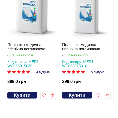
Пелюшка медична
Пелюшка медична
гігієнічна поглинаюча
гігієнічна поглинаюча
одноразова MED1-WC03,
одноразова MED1-WC03,
В наявності
В наявності
розмір 80×150 см (30 шт в
розмір 80*150 см (10 шт в
упаковці)
Код товару: MED1-
упаковці)
Код товару: MED1-
WC038015030
WC038015010
4 відгуків
5 відгуків
899,0 грн
299,0 грн
Купити
Купити