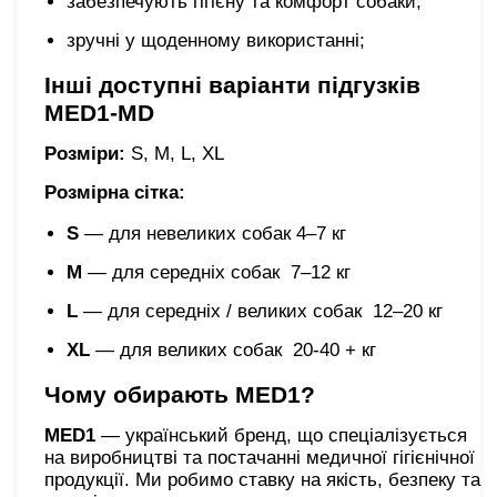
забезпечують гігієну та комфорт собаки;
зручні у щоденному використанні;
Інші доступні варіанти підгузків
MED1-MD
Розміри:
S, M, L, XL
Розмірна сітка:
S
— для невеликих собак 4–7 кг
M
— для середніх собак 7–12 кг
L
— для середніх / великих собак 12–20 кг
XL
— для великих собак 20-40 + кг
Чому обирають MED1?
MED1
— український бренд, що спеціалізується
на виробництві та постачанні медичної гігієнічної
продукції. Ми робимо ставку на якість, безпеку та