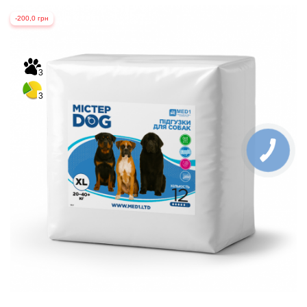
-200,0 грн
3
3