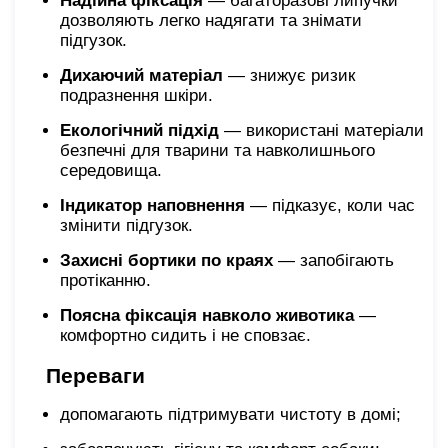
Надійна фіксація
— багаторазові липучки
дозволяють легко надягати та знімати
підгузок.
Дихаючий матеріал
— знижує ризик
подразнення шкіри.
Екологічний підхід
— використані матеріали
безпечні для тварини та навколишнього
середовища.
Індикатор наповнення
— підказує, коли час
змінити підгузок.
Захисні бортики по краях
— запобігають
протіканню.
Поясна фіксація навколо животика
—
комфортно сидить і не сповзає.
Переваги
допомагають підтримувати чистоту в домі;