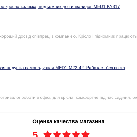
ое кресло-коляска, подъемник для инвалидов MED1-KY817
 хороший досвід співпраці з компанією. Крісло і підйомник працюют
ая подушка самонадувная MED1-M22-42. Работает без света
тривалої роботи в офісі, для крісла, комфортне під час сидіння, бі
Оценка качества магазина
5