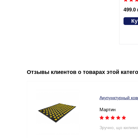
499.0
Ку
Отзывы клиентов о товарах этой катег
Акупунктурный ков
Мартин
Зручно, що килимок