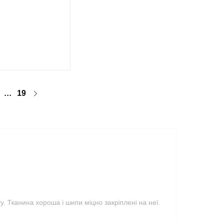
…
19
. Тканина хороша і шипи міцно закріплені на неї.