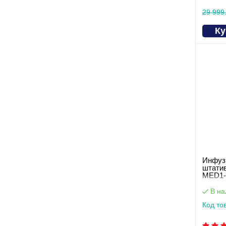
29 999
Ку
Инфузи
штати
MED1-
В на
Код то