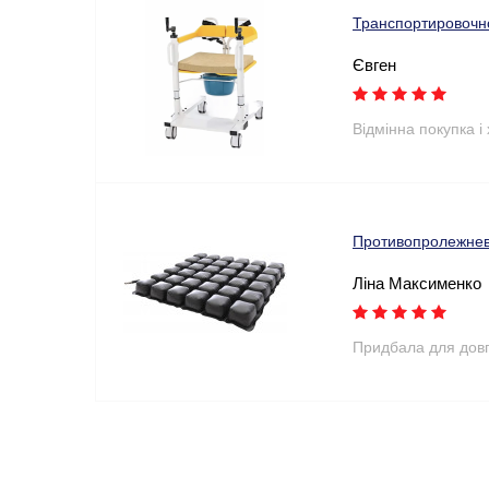
Транспортировочн
Євген
Відмінна покупка і
Противопролежнев
Ліна Максименко
Придбала для довго