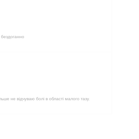
ь бездоганно
льше не відчуваю болі в області малого тазу.