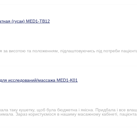
атная (гусак) MED1-TB12
я за висотою та положенням, підлаштовуючись під потреби пацієнт
 для исследований/массажа MED1-K01
кала таку кушетку, щоб була бюджетна і якісна. Придбала і все вл
римала. Зараз користуємося в нашиму масажному кабінеті, пацієнта