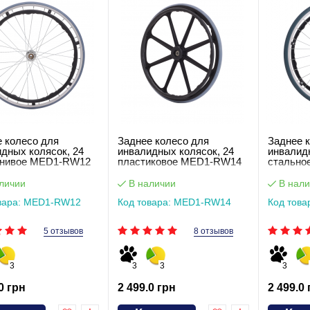
 колесо для
Заднее колесо для
Заднее 
дных колясок, 24
инвалидных колясок, 24
инвалид
нивое MED1-RW12
пластиковое MED1-RW14
стально
личии
В наличии
В нали
вара: MED1-RW12
Код товара: MED1-RW14
Код тов
5 отзывов
8 отзывов
3
3
3
3
0 грн
2 499.0 грн
2 499.0