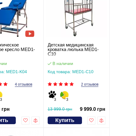
огическое
Детская медицинская
ое кресло MED1-
кроватка люлька MED1-
C10
чии
В наличии
ра: MED1-K04
Код товара: MED1-C10
4 отзывов
2 отзывов
3
3
3
0 грн
13 999.0 грн
9 999.0 грн
ить
Купить