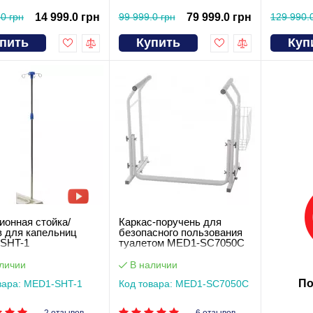
.0 грн
14 999.0 грн
99 999.0 грн
79 999.0 грн
129 990.
пить
Купить
Куп
онная стойка/
Каркас-поручень для
в для капельниц
безопасного пользования
SHT-1
туалетом MED1-SC7050C
личии
В наличии
По
вара: MED1-SHT-1
Код товара: MED1-SC7050C
2 отзывов