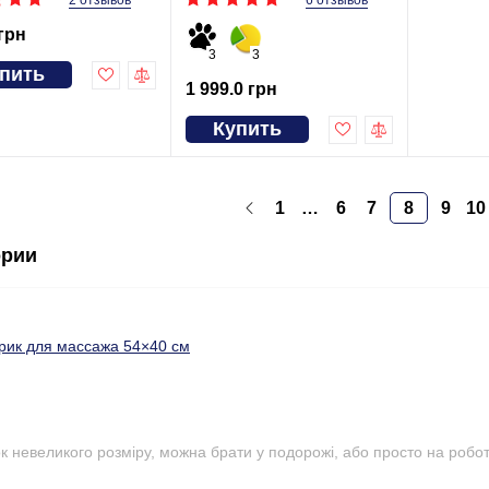
6 отзывов
 грн
3
3
пить
1 999.0 грн
Купить
1
…
6
7
8
9
10
ории
рик для массажа 54×40 см
 невеликого розміру, можна брати у подорожі, або просто на роботу