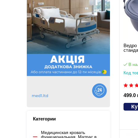
Ведро 
станда
В на
Код то
499.0
Ку
Категории
Медицинская кровать
функциональная. Матрас в