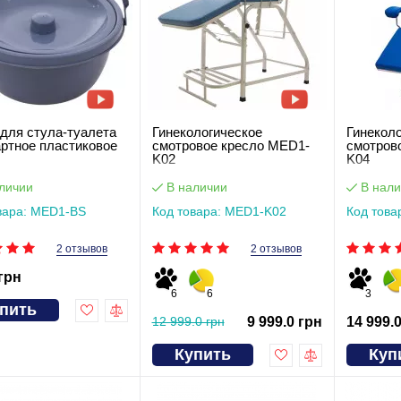
для стула-туалета
Гинекологическое
Гинекол
ртное пластиковое
смотровое кресло MED1-
смотров
K02
K04
личии
В наличии
В нали
вара: MED1-ВS
Код товара: MED1-K02
Код това
2 отзывов
2 отзывов
 грн
6
6
3
пить
12 999.0 грн
9 999.0 грн
14 999.
Купить
Куп