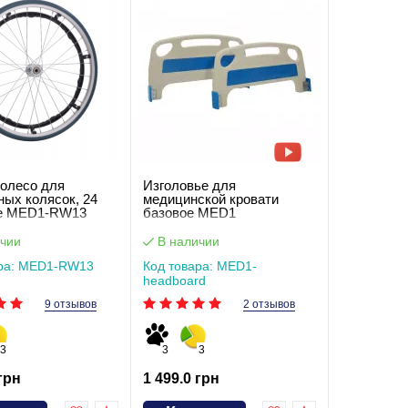
колесо для
Изголовье для
ных колясок, 24
медицинской кровати
е MED1-RW13
базовое MED1
чии
В наличии
ара: MED1-RW13
Код товара: MED1-
headboard
9 отзывов
2 отзывов
3
3
3
 грн
1 499.0 грн