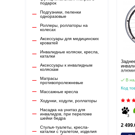
подарок
Подгузники, пеленки
одноразовые
Роллеры, роллаторы на
колесах
Аксессуары для медицинских
кроватей
Инвалидные коляски, кресла,
каталки
Заднее
Аксессуары к инвалидным
инвали
коляскам
алюми
Матрасы
В на
противопролежневые
Код то
Массажные кресла
Ходунки, ходули, роллаторы
Насадка на унитаз для
инвалидов, при переломе
3
шейки бедра
2 499.
Стулья-туалеты, кресла-
каталки с туалетом, изделия