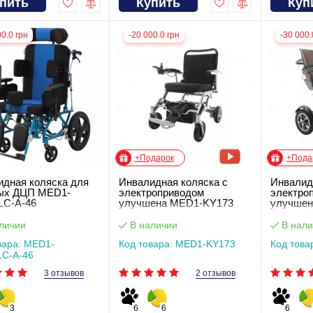
пить
Купить
Куп
00.0 грн
-20 000.0 грн
-30 000.
+Подарок
+Пода
идная коляска для
Инвалидная коляска с
Инвалид
ых ДЦП MED1-
электроприводом
электро
LC-A-46
улучшена MED1-KY173
улучшен
регулир
сидения
личии
В наличии
В нали
вара: MED1-
Код товара: MED1-KY173
Код това
LC-A-46
3 отзывов
2 отзывов
3
6
6
6