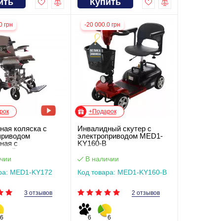
ить
Купить
0 грн
-20 000.0 грн
рок
+Подарок
ная коляска с
Инвалидный скутер с
приводом
электроприводом MED1-
ная с
KY160-B
овкой высоты
 MED1-KY172
чии
В наличии
ра: MED1-KY172
Код товара: MED1-KY160-B
3 отзывов
2 отзывов
6
6
6