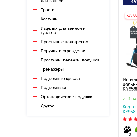
Ку
для ванной
Трости
-15 0
Костыли
Изделия для ванной и
туалета
Простынь с подогревом
Поручни и ограждения
Простыни, пеленки, подушки
Тренажеры
Подъемные кресла
Инвал
больн
Подъемники
KY958
Ортопедические подушки
В на
Другое
Код то
KY958
3