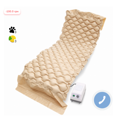
-100.0 грн
3
3