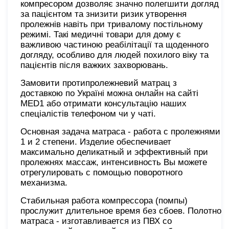
компресором дозволяє значно полегшити догляд
за пацієнтом та знизити ризик утворення
пролежнів навіть при тривалому постільному
режимі. Такі медичні товари для дому є
важливою частиною реабілітації та щоденного
догляду, особливо для людей похилого віку та
пацієнтів після важких захворювань.
Замовити протипролежневий матрац з
доставкою по Україні можна онлайн на сайті
MED1 або отримати консультацію наших
спеціалістів телефоном чи у чаті.
Основная задача матраса - работа с пролежнями
1 и 2 степени. Изделие обеспечивает
максимально деликатный и эффективный при
пролежнях массаж, интенсивность Вы можете
отрегулировать с помощью поворотного
механизма.
Стабильная работа компрессора (помпы)
прослужит длительное время без сбоев. Полотно
матраса - изготавливается из ПВХ со