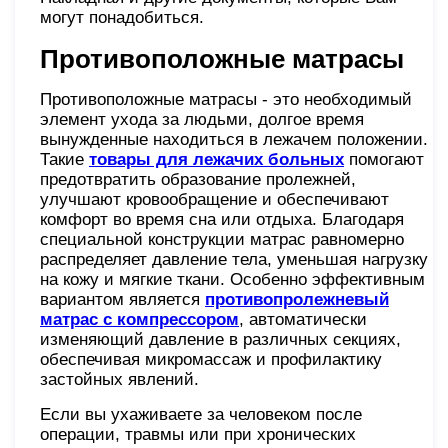
могут понадобиться.
Противоположные матрасы
Противоположные матрасы - это необходимый
элемент ухода за людьми, долгое время
вынужденные находиться в лежачем положении.
Такие
товары для лежачих больных
помогают
предотвратить образование пролежней,
улучшают кровообращение и обеспечивают
комфорт во время сна или отдыха. Благодаря
специальной конструкции матрас равномерно
распределяет давление тела, уменьшая нагрузку
на кожу и мягкие ткани. Особенно эффективным
вариантом является
противопролежневый
матрас с компрессором
, автоматически
изменяющий давление в различных секциях,
обеспечивая микромассаж и профилактику
застойных явлений.
Если вы ухаживаете за человеком после
операции, травмы или при хронических