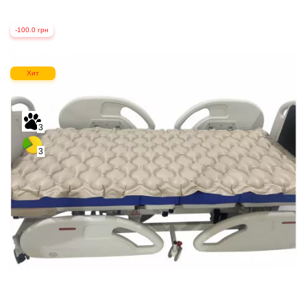
-100.0 грн
Хит
3
3