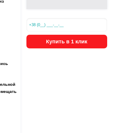
из
Купить в 1 клик
лись
тельной
 смещать