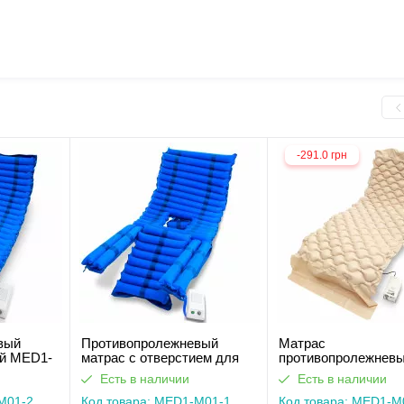
-291.0 грн
вый
Противопролежневый
Матрас
ый MED1-
матрас c отверстием для
противопролежнев
туалета для кровати MED1-
ячеистый с компре
Есть в наличии
Есть в наличии
H05
М02
M01-2
Код товара: MED1-M01-1
Код товара: MED1-M