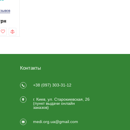
тзывов
9 отзывов
13 отз
грн
2 999.0 грн
2 199.0 г
3 490.0 грн
2 499.0 грн
Купить
Купить
Контакты
+38 (097) 303-31-12
г. Киев, ул. Старокиевская, 26
(пункт выдачи онлайн
заказов)
medi.org.ua@gmail.com