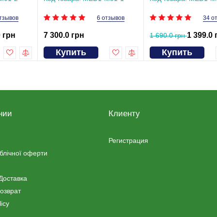
тзывов
6 отзывов
34 о
0 грн
7 300.0 грн
1 399.0 
1 690.0 грн
Купить
Купить
нии
Клиенту
Регистрация
ублічної оферти
Доставка
озврат
icy