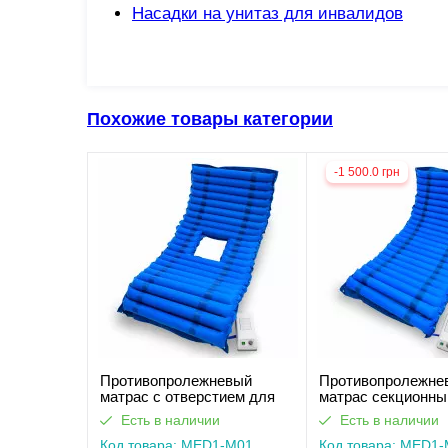
Насадки на унитаз для инвалидов
Похожие товары категории
-1 500.0 грн
Противопролежневый
Противопролежне
матрас c отверстием для
матрас секционн
туалета MED1-M01
M01
Есть в наличии
Есть в наличии
Код товара: MED1-M01
Код товара: MED1-