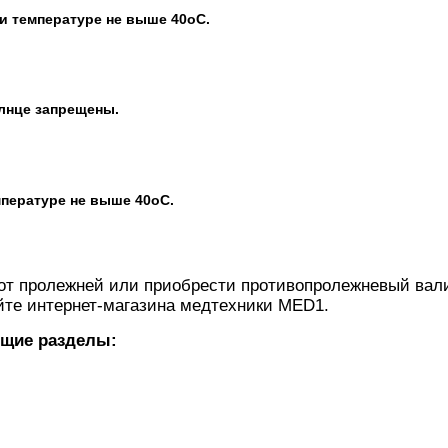
и температуре не выше 40оС.
олнце запрещены.
мпературе не выше 40оС.
 от пролежней или приобрести противопролежневый вал
айте интернет-магазина медтехники MED1.
ющие разделы: