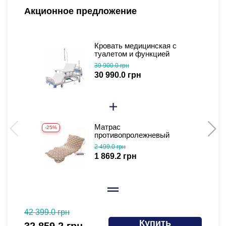
Акционное предложение
Кровать медицинская с
туалетом и функцией
бокового переворота для
39 900.0 грн
тяжелобольных
30 990.0 грн
(видеообзор)
Матрас
-25%
-
противопролежневый
ячеистый с функцией
2 499.0 грн
статики М03. Держит
1 869.2 грн
давление без света
42 399.0 грн
59 499
Купить
32 859.2 грн
54 7