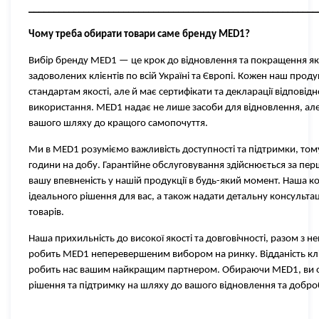
__________________________________________________________
Чому треба обирати товари саме бренду
MED1?
Вибір бренду MED1 — це крок до відновлення та покращення яко
задоволених клієнтів по всій Україні та Європі. Кожен наш про
стандартам якості, але й має сертифікати та декларації відповід
використання. MED1 надає не лише засоби для відновлення, але
вашого шляху до кращого самопочуття.
Ми в MED1 розуміємо важливість доступності та підтримки, тому 
години на добу. Гарантійне обслуговування здійснюється за пе
вашу впевненість у нашій продукції в будь-який момент. Наша к
ідеального рішення для вас, а також надати детальну консульт
товарів.
Наша прихильність до високої якості та довговічності, разом з
робить MED1 неперевершеним вибором на ринку. Відданість кліє
робить нас вашим найкращим партнером. Обираючи MED1, ви о
рішення та підтримку на шляху до вашого відновлення та добро