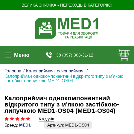
ВЕЛИКА ЗНИЖКА - ПЕРЕХОДЬ В КАТЕГОРІЮ!
Меню
+38 (097) 303-31-12
Головна
/
Калоприймачі, сечоприймачі
/
Калоприймач однокомпонентний відкритого типу з м'якою
застібкою-липучкою MED1-OS04
Калоприймач однокомпонентний
відкритого типу з м'якою застібкою-
липучкою MED1-OS04 (MED1-OS04)
6 відгуків
Бренд:
MED1
Артикул:
MED1-OS04