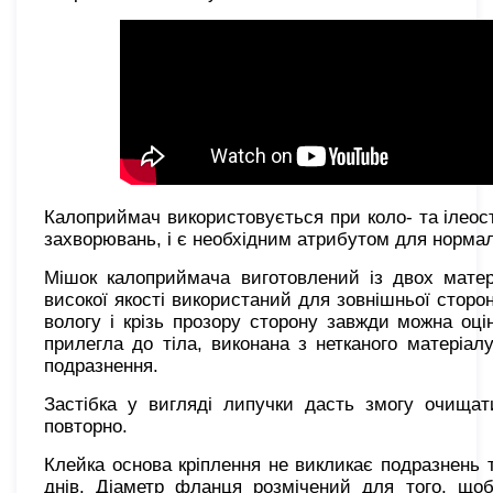
Калоприймач використовується при коло- та ілеост
захворювань, і є необхідним атрибутом для нормал
Мішок калоприймача виготовлений із двох матері
високої якості використаний для зовнішньої сторон
вологу і крізь прозору сторону завжди можна оці
прилегла до тіла, виконана з нетканого матеріалу
подразнення.
Застібка у вигляді липучки дасть змогу очищат
повторно.
Клейка основа кріплення не викликає подразнень т
днів. Діаметр фланця розмічений для того, щоб