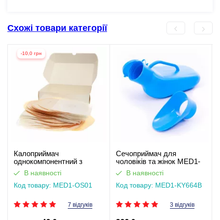
Схожі товари категорії
-10,0 грн
Калоприймач
Сечоприймач для
однокомпонентний з
чоловіків та жінок MED1-
фільтром, закритого типу
KY664B
В наявності
В наявності
Med1
Код товару: MED1-OS01
Код товару: MED1-KY664B
7 відгуків
3 відгуків