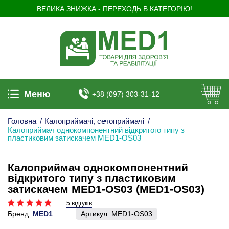
ВЕЛИКА ЗНИЖКА - ПЕРЕХОДЬ В КАТЕГОРІЮ!
Меню
+38 (097) 303-31-12
Головна
/
Калоприймачі, сечоприймачі
/
Калоприймач однокомпонентний відкритого типу з
пластиковим затискачем MED1-OS03
Калоприймач однокомпонентний
відкритого типу з пластиковим
затискачем MED1-OS03 (MED1-OS03)
5 відгуків
Бренд:
MED1
Артикул:
MED1-OS03