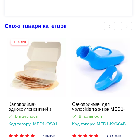
Схожі товари категорії
-10,0 грн
Калоприймач
Сечоприймач для
однокомпонентний з
чоловіків та жінок MED1-
фільтром, закритого типу
KY664B
В наявності
В наявності
Med1
Код товару: MED1-OS01
Код товару: MED1-KY664B
7 відгуків
3 відгуків