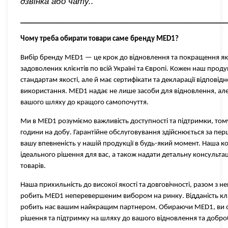
дзвінка або чату.
.
__________________________________________________________
Чому треба обирати товари саме бренду
MED1?
Вибір бренду MED1 — це крок до відновлення та покращення яко
задоволених клієнтів по всій Україні та Європі. Кожен наш про
стандартам якості, але й має сертифікати та декларації відповід
використання. MED1 надає не лише засоби для відновлення, але
вашого шляху до кращого самопочуття.
Ми в MED1 розуміємо важливість доступності та підтримки, тому 
години на добу. Гарантійне обслуговування здійснюється за пе
вашу впевненість у нашій продукції в будь-який момент. Наша к
ідеального рішення для вас, а також надати детальну консульт
товарів.
Наша прихильність до високої якості та довговічності, разом з
робить MED1 неперевершеним вибором на ринку. Відданість кліє
робить нас вашим найкращим партнером. Обираючи MED1, ви о
рішення та підтримку на шляху до вашого відновлення та добро