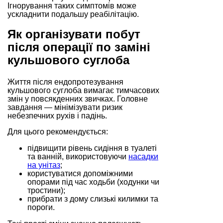
Ігнорування таких симптомів може
ускладнити подальшу реабілітацію.
Як організувати побут
після операції по заміні
кульшового суглоба
Життя після ендопротезування
кульшового суглоба вимагає тимчасових
змін у повсякденних звичках. Головне
завдання — мінімізувати ризик
небезпечних рухів і падінь.
Для цього рекомендується:
підвищити рівень сидіння в туалеті
та ванній, використовуючи
насадки
на унітаз
;
користуватися допоміжними
опорами під час ходьби (ходунки чи
тростини);
прибрати з дому слизькі килимки та
пороги.