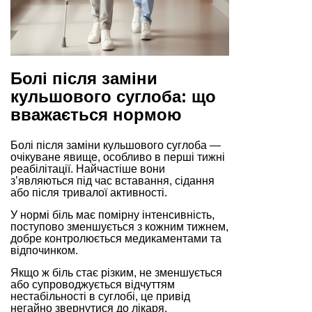
Болі після заміни
кульшового суглоба: що
вважається нормою
Болі після заміни кульшового суглоба —
очікуване явище, особливо в перші тижні
реабілітації. Найчастіше вони
з’являються під час вставання, сідання
або після тривалої активності.
У нормі біль має помірну інтенсивність,
поступово зменшується з кожним тижнем,
добре контролюється медикаментами та
відпочинком.
Якщо ж біль стає різким, не зменшується
або супроводжується відчуттям
нестабільності в суглобі, це привід
негайно звернутися до лікаря.