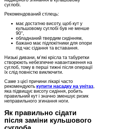
суглобі.
Рекомендований стілець:
має достатню висоту, щоб кут у
кульшовому суглобі був не менше
90°,
обладнаний твердим сидінням,
бажано має підлокітники для опори
під час сідання та вставання.
Низькі дивани, м’які крісла та табуретки
створюють небезпечне навантаження на
суглоб, тому в перші тижні після операції
їх слід повністю виключити.
Саме з цієї причини лікарі часто
рекомендують
купити
насадку на унітаз
,
яка підвищує висоту сидіння, робить
правильний кут і значно зменшує ризик
неправильного згинання ноги.
Як правильно сідати
після заміни кульшового
суглоба