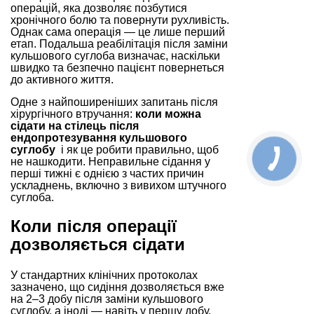
операцій, яка дозволяє позбутися
хронічного болю та повернути рухливість.
Однак сама операція — це лише перший
етап. Подальша реабілітація після заміни
кульшового суглоба визначає, наскільки
швидко та безпечно пацієнт повернеться
до активного життя.
Одне з найпоширеніших запитань після
хірургічного втручання:
коли можна
сідати на стілець після
ендопротезування кульшового
суглобу
і як це робити правильно, щоб
не нашкодити. Неправильне сідання у
перші тижні є однією з частих причин
ускладнень, включно з вивихом штучного
суглоба.
Коли після операції
дозволяється сідати
У стандартних клінічних протоколах
зазначено, що сидіння дозволяється вже
на 2–3 добу після заміни кульшового
суглобу, а іноді — навіть у першу добу,