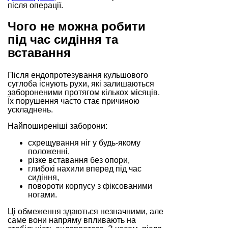
після операції.
Чого не можна робити
під час сидіння та
вставання
Після ендопротезування кульшового
суглоба існують рухи, які залишаються
забороненими протягом кількох місяців.
Їх порушення часто стає причиною
ускладнень.
Найпоширеніші заборони:
схрещування ніг у будь-якому
положенні,
різке вставання без опори,
глибокі нахили вперед під час
сидіння,
повороти корпусу з фіксованими
ногами.
Ці обмеження здаються незначними, але
саме вони напряму впливають на