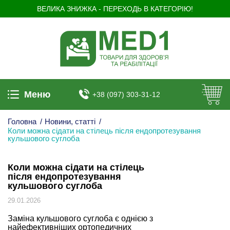
ВЕЛИКА ЗНИЖКА - ПЕРЕХОДЬ В КАТЕГОРІЮ!
Меню
+38 (097) 303-31-12
Головна
/
Новини, статті
/
Коли можна сідати на стілець після ендопротезування
кульшового суглоба
Коли можна сідати на стілець
після ендопротезування
кульшового суглоба
29.01.2026
Заміна кульшового суглоба є однією з
найефективніших ортопедичних