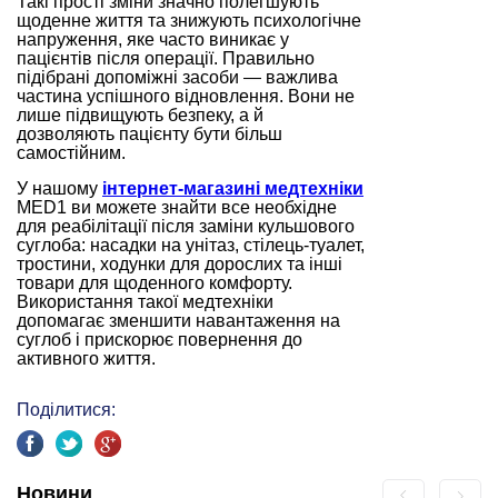
Такі прості зміни значно полегшують
щоденне життя та знижують психологічне
напруження, яке часто виникає у
пацієнтів після операції. Правильно
підібрані допоміжні засоби — важлива
частина успішного відновлення. Вони не
лише підвищують безпеку, а й
дозволяють пацієнту бути більш
самостійним.
У нашому
інтернет-магазині медтехніки
MED1 ви можете знайти все необхідне
для реабілітації після заміни кульшового
суглоба: насадки на унітаз, стілець-туалет,
тростини, ходунки для дорослих та інші
товари для щоденного комфорту.
Використання такої медтехніки
допомагає зменшити навантаження на
суглоб і прискорює повернення до
активного життя.
Поділитися:
Новини