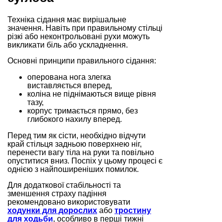
Техніка сідання має вирішальне
значення. Навіть при правильному стільці
різкі або неконтрольовані рухи можуть
викликати біль або ускладнення.
Основні принципи правильного сідання:
оперована нога злегка
виставляється вперед,
коліна не піднімаються вище рівня
тазу,
корпус тримається прямо, без
глибокого нахилу вперед.
Перед тим як сісти, необхідно відчути
край стільця задньою поверхнею ніг,
перенести вагу тіла на руки та повільно
опуститися вниз. Поспіх у цьому процесі є
однією з найпоширеніших помилок.
Для додаткової стабільності та
зменшення страху падіння
рекомендовано використовувати
ходунки для дорослих
або
тростину
для ходьби
, особливо в перші тижні