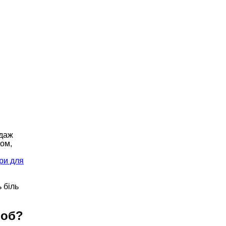
ндаж
ом,
ри для
 біль
лоб?