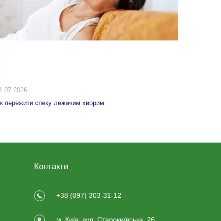
1.07.2026
20.06.20
к пережити спеку лежачим хворим
Еспандери
Контакти
+38 (097) 303-31-12
м. Київ, вул. Старокиївська, 26