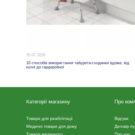
20.07.2026
 дачу?
10 способів використання табурета-сходинки вдома: від
кухні до гардеробної
Категорії магазину
Про ком
Товари для реабілітації
Відгуки
Медичні товари для дому
Договір п
Товари медичного
Про нас