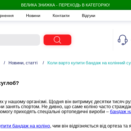
ВЕЛИКА ЗНИЖКА - ПЕРЕХОДЬ В КАТЕГОРІЮ!
ернення
Новини
Контакти
Відгуки
/
Новини, статті
/
Коли варто купити бандаж на колінний с
суглоб?
х у нашому організмі. Щодня він витримує десятки тисяч рух
 чи занять спортом. Не дивно, що саме коліно часто стражда
помогу приходять спеціальні ортопедичні вироби –
бандаж н
упити бандаж на коліно
, чим він відрізняється від ортеза та 