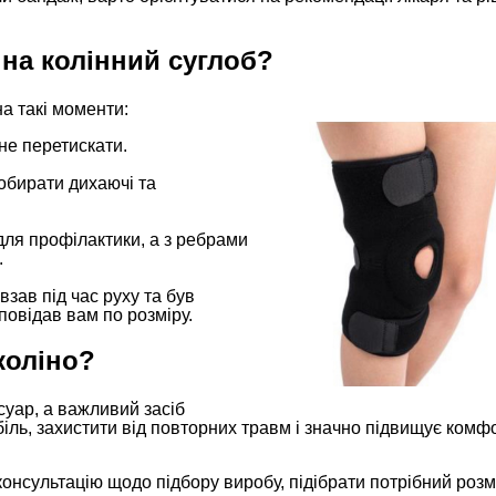
на колінний суглоб?
на такі моменти:
не перетискати.
обирати дихаючі та
 для профілактики, а з ребрами
.
зав під час руху та був
дповідав вам по розміру.
коліно?
суар, а важливий засіб
біль, захистити від повторних травм і значно підвищує комф
нсультацію щодо підбору виробу, підібрати потрібний розмі