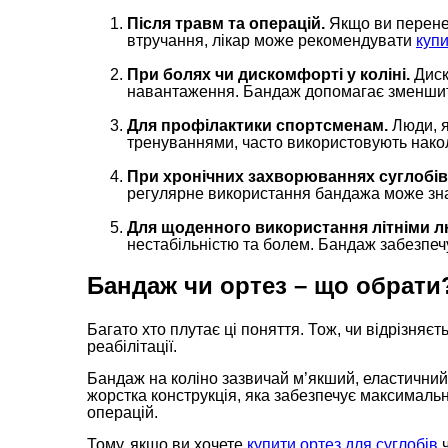
Після травм та операцій.
Якщо ви перенес
втручання, лікар може рекомендувати
купи
При болях чи дискомфорті у коліні.
Диск
навантаження. Бандаж допомагає зменшити 
Для профілактики спортсменам.
Люди, 
тренуваннями, часто використовують накол
При хронічних захворюваннях суглобів
регулярне використання бандажа може зна
Для щоденного використання літніми 
нестабільністю та болем. Бандаж забезпечу
Бандаж чи ортез – що обрати
Багато хто плутає ці поняття. Тож, чи відрізняє
реабілітації.
Бандаж на коліно зазвичай м’якший, еластичний,
жорстка конструкція, яка забезпечує максималь
операцій.
Тому, якщо ви хочете
купити ортез для суглобів
ч