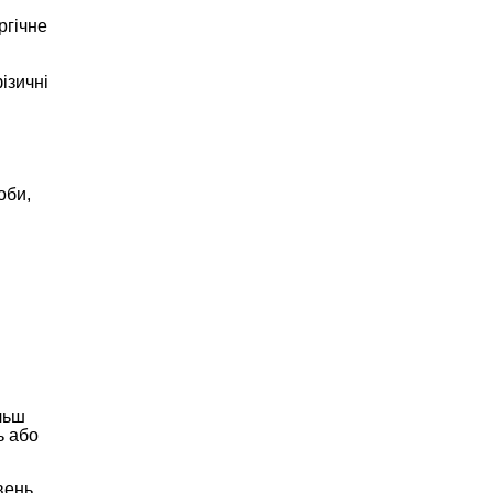
ргічне
ізичні
оби,
льш
ь або
вень