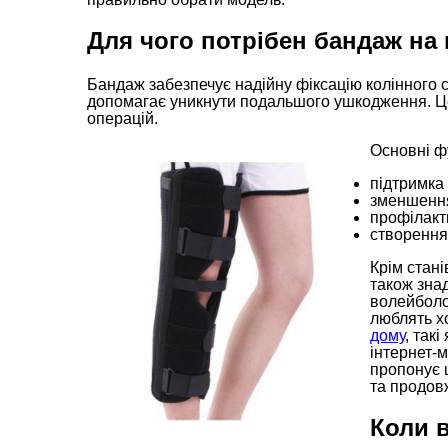
Для чого потрібен бандаж на 
Бандаж забезпечує надійну фіксацію колінного с
допомагає уникнути подальшого ушкодження. Це
операцій.
Основні фу
підтримка 
зменшення
профілакт
створення 
Крім стані
також зна
волейболо
люблять х
дому
, так
інтернет-
пропонує ш
та продов
Коли в