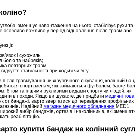
коліно?
углоба, зменшує навантаження на нього, стабілізує рухи та
 особливо важливо у період відновлення після травм або
нкції:
зв’язок і сухожиль;
 болю та набряків;
ика повторних травм;
відчуття стабільності при ходьбі чи бігу.
в після травмування чи хірургічного лікування, колінний ба
добиться спортсменам, які займаються футболом, баскетбол
м, бігом та іншими рухливими видами спорту чи людей, які
одити в походи. Якщо ви шукаєте, де придбати
медичні това
і як от бандажі, варто звертатися до перевірених профільних
магазинів. Надійний
магазин медичного обладнання
MED1
ирокий вибір бандажів, ортезів і наколінників, які зменшать
жать реабілітацію.
арто купити бандаж на колінний суг