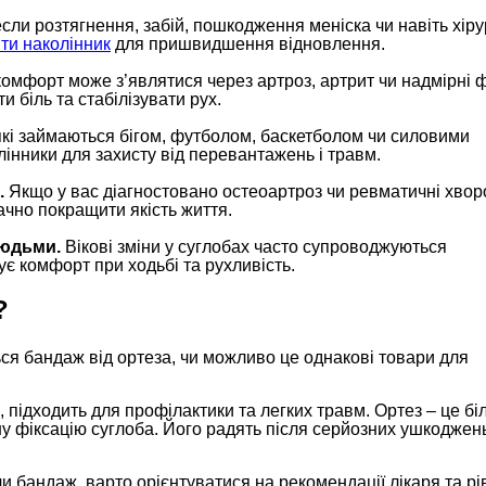
ли розтягнення, забій, пошкодження меніска чи навіть хіру
ти наколінник
для пришвидшення відновлення.
омфорт може з’являтися через артроз, артрит чи надмірні ф
біль та стабілізувати рух.
які займаються бігом, футболом, баскетболом чи силовими
інники для захисту від перевантажень і травм.
.
Якщо у вас діагностовано остеоартроз чи ревматичні хвор
чно покращити якість життя.
людьми.
Вікові зміни у суглобах часто супроводжуються
є комфорт при ходьбі та рухливість.
?
ться бандаж від ортеза, чи можливо це однакові товари для
 підходить для профілактики та легких травм. Ортез – це бі
ну фіксацію суглоба. Його радять після серйозних ушкоджен
и бандаж, варто орієнтуватися на рекомендації лікаря та рі