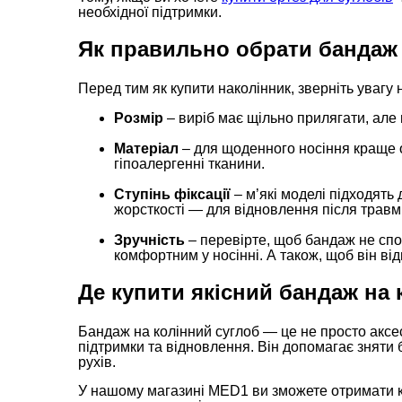
необхідної підтримки.
Як правильно обрати бандаж 
Перед тим як купити наколінник, зверніть увагу 
Розмір
– виріб має щільно прилягати, але 
Матеріал
– для щоденного носіння краще 
гіпоалергенні тканини.
Ступінь фіксації
– м’які моделі підходять
жорсткості — для відновлення після травм
Зручність
– перевірте, щоб бандаж не спов
комфортним у носінні. А також, щоб він ві
Де купити якісний бандаж на 
Бандаж на колінний суглоб — це не просто аксе
підтримки та відновлення. Він допомагає зняти 
рухів.
У нашому магазині MED1 ви зможете отримати ко