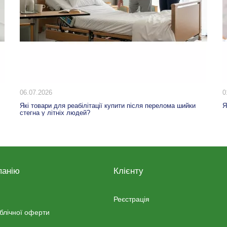
06.07.2026
0
Які товари для реабілітації купити після перелома шийки
Я
стегна у літніх людей?
панію
Клієнту
Реєстрація
ублічної оферти