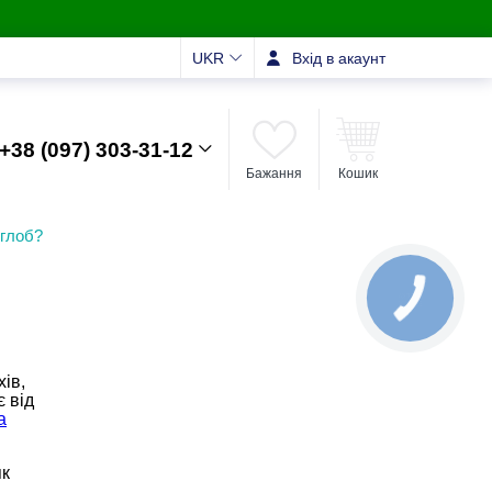
UKR
Вхід в акаунт
+38 (097) 303-31-12
Бажання
Кошик
углоб?
ів,
є від
а
як