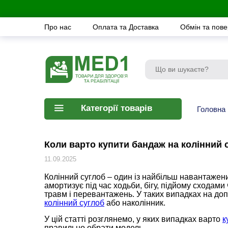
Про нас
Оплата та Доставка
Обмін та пов
Категорії товарів
Головна
Коли варто купити бандаж на колінний 
11.09.2025
Колінний суглоб – один із найбільш навантажени
амортизує під час ходьби, бігу, підйому сходами
травм і перевантажень. У таких випадках на до
колінний суглоб
або наколінник.
У цій статті розглянемо, у яких випадках варто
к
правильно обрати модель.