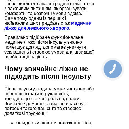
Після виписки з лікарні родичі стикаються
з важливим питанням: як організувати
комфортні та безпечні умови вдома.
Саме тому одним із перших і
найважливіших придбань стає
медичне
ліжко для лежачого хворого
.
Правильно підібране функціональне
медичне ліжко після інсульту значно
полегшує догляд, допомагає уникнути
ускладнень і створює умови для швидшої
реабілітації пацієнта.
Чому звичайне ліжко не
підходить після інсульту
Після інсульту людина може частково або
повністю втратити рухливість,
координацію та контроль над тілом.
Звичайне домашнє ліжко не враховує
потреби такого пацієнта та створює
додаткові труднощі:
складно змінювати положення тіла;