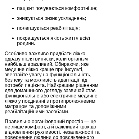
пацієнт почувається комфортніше;
знижується ризик ускладнень;
полегшується реабілітація;
покращується якість життя всієї
родини.
Особливо важливо придбати ліжко
одразу після виписки, коли організм
найбільш вразливий. Обираючи, яке
медичне ліжко краще при інсульті,
звертайте увагу на функціональність,
безпеку та можливість адаптації під
потреби пацієнта. Найкращим рішенням
для домашнього догляду зазвичай стає
функціональне або електричне медичне
ліжко у поєднанні з протипролежневим
матрацом та допоміжними
реабілітаційними засобами.
Правильно організований простір — це
не лише комфорт, а й важливий крок до
відновлення рухливості, незалежності та
повернення людини до повсякденного