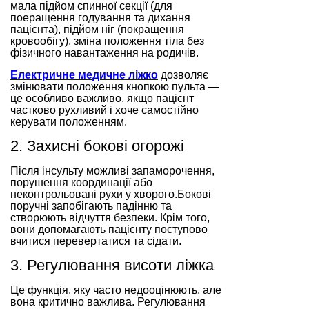
мала підйом спинної секції (для
поеращення годування та дихання
пацієнта), підйом ніг (покращення
кровообігу), зміна положення тіла без
фізичного навантаження на родичів.
Електричне медичне ліжко
дозволяє
змінювати положення кнопкою пульта —
це особливо важливо, якщо пацієнт
частково рухливий і хоче самостійно
керувати положенням.
2. Захисні бокові огорожі
Після інсульту можливі запаморочення,
порушення координації або
неконтрольовані рухи у хворого.Бокові
поручні запобігають падінню та
створюють відчуття безпеки. Крім того,
вони допомагають пацієнту поступово
вчитися перевертатися та сідати.
3. Регулювання висоти ліжка
Це функція, яку часто недооцінюють, але
вона критично важлива. Регулювання