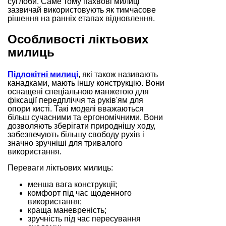
суглоби. Саме тому пахвові милиці
зазвичай використовують як тимчасове
рішення на ранніх етапах відновлення.
Особливості ліктьових
милиць
Підлокітні милиці
, які також називають
канадками, мають іншу конструкцію. Вони
оснащені спеціальною манжетою для
фіксації передпліччя та руків'ям для
опори кисті. Такі моделі вважаються
більш сучасними та ергономічними. Вони
дозволяють зберігати природнішу ходу,
забезпечують більшу свободу рухів і
значно зручніші для тривалого
використання.
Переваги ліктьових милиць:
менша вага конструкції;
комфорт під час щоденного
використання;
краща маневреність;
зручність під час пересування