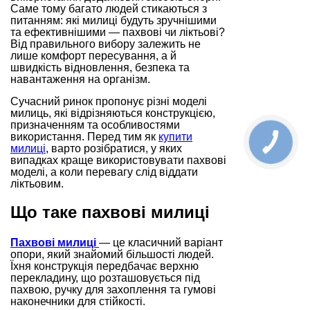
Саме тому багато людей стикаються з
питанням: які милиці будуть зручнішими
та ефективнішими — пахвові чи ліктьові?
Від правильного вибору залежить не
лише комфорт пересування, а й
швидкість відновлення, безпека та
навантаження на організм.
Сучасний ринок пропонує різні моделі
милиць, які відрізняються конструкцією,
призначенням та особливостями
використання. Перед тим як
купити
милиці
, варто розібратися, у яких
випадках краще використовувати пахвові
моделі, а коли перевагу слід віддати
ліктьовим.
Що таке пахвові милиці
Пахвові милиці
— це класичний варіант
опори, який знайомий більшості людей.
Їхня конструкція передбачає верхню
перекладину, що розташовується під
пахвою, ручку для захоплення та гумові
наконечники для стійкості.