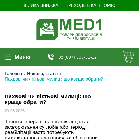
ВЕЛИКА ЗНИЖКА - ПЕРЕХОДЬ В КАТЕГОРІЮ!
Меню
+38 (097) 303-31-12
Головна
/
Новини, статті
/
Пахвові чи ліктьові милиці: що краще обрати?
Пахвові чи ліктьові милиці: що
краще обрати?
29.05.2026
Травми, операції на нижніх кінцівках,
захворювання суглобів або період
реабілітації часто потребують
використання додаткових засобів опори.