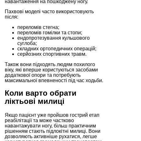
навантаження на пошкоджену ногу.
Пахвові моделі часто використовують
після:
переломів стегна;
переломів гомілки та стопи;
ендопротезування кульшового
суглоба;
складних ортопедичних операцій;
серйозних спортивних травм.
Також вони підходять людям похилого
віку, які вперше користуються засобами
додаткової опори та потребують
максимальної впевненості під час ходьби.
Коли варто обрати
ліктьові милиці
Якщо пацієнт уже пройшов гострий етап
реабілітації та може частково
навантажувати ногу, більш практичним
рішенням стають підлокітні милиці. Вони
дозволяють активніше рухатися, легше