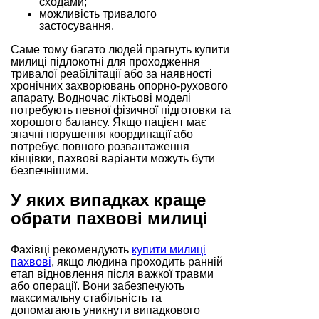
сходами;
можливість тривалого
застосування.
Саме тому багато людей прагнуть купити
милиці підлокотні для проходження
тривалої реабілітації або за наявності
хронічних захворювань опорно-рухового
апарату. Водночас ліктьові моделі
потребують певної фізичної підготовки та
хорошого балансу. Якщо пацієнт має
значні порушення координації або
потребує повного розвантаження
кінцівки, пахвові варіанти можуть бути
безпечнішими.
У яких випадках краще
обрати пахвові милиці
Фахівці рекомендують
купити милиці
пахвові
, якщо людина проходить ранній
етап відновлення після важкої травми
або операції. Вони забезпечують
максимальну стабільність та
допомагають уникнути випадкового