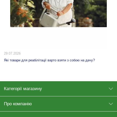
20.07.2026
10 способів використання табурета-сходинки вдома: від кухні до
гардеробної
Категорії магазину
Про компанію