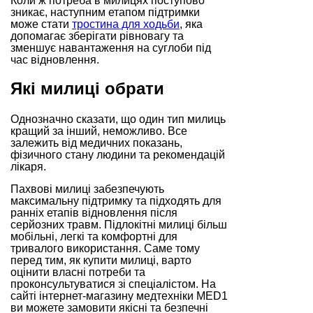
Коли ж потреба в милицях поступово
зникає, наступним етапом підтримки
може стати
тростина для ходьби
, яка
допомагає зберігати рівновагу та
зменшує навантаження на суглоби під
час відновлення.
Які милиці обрати
Однозначно сказати, що один тип милиць
кращий за інший, неможливо. Все
залежить від медичних показань,
фізичного стану людини та рекомендацій
лікаря.
Пахвові милиці забезпечують
максимальну підтримку та підходять для
ранніх етапів відновлення після
серйозних травм. Підлокітні милиці більш
мобільні, легкі та комфортні для
тривалого використання. Саме тому
перед тим, як купити милиці, варто
оцінити власні потреби та
проконсультуватися зі спеціалістом. На
сайті інтернет-магазину медтехніки MED1
ви можете замовити якісні та безпечні