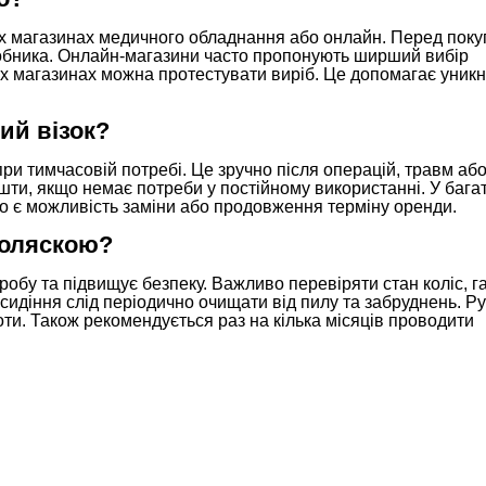
х магазинах медичного обладнання або онлайн. Перед пок
робника. Онлайн-магазини часто пропонують ширший вибір
них магазинах можна протестувати виріб. Це допомагає уник
ий візок?
и тимчасовій потребі. Це зручно після операцій, травм або
шти, якщо немає потреби у постійному використанні. У бага
сто є можливість заміни або продовження терміну оренди.
коляскою?
бу та підвищує безпеку. Важливо перевіряти стан коліс, га
сидіння слід періодично очищати від пилу та забруднень. Р
ти. Також рекомендується раз на кілька місяців проводити