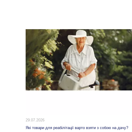
20.07.2026
 дачу?
10 способів використання табурета-сходинки вдома: від
кухні до гардеробної