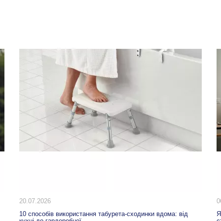
06.07.2026
0
Які товари для реабілітації купити після перелома шийки
Я
стегна у літніх людей?