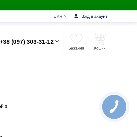
UKR
Вхід в акаунт
+38 (097) 303-31-12
Бажання
Кошик
ей з
и,