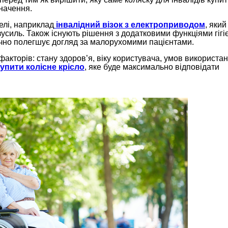
значення.
елі, наприклад
інвалідний візок з електроприводом
, який
усиль. Також існують рішення з додатковими функціями гігі
ачно полегшує догляд за малорухомими пацієнтами.
факторів: стану здоров’я, віку користувача, умов використан
купити колісне крісло
, яке буде максимально відповідати