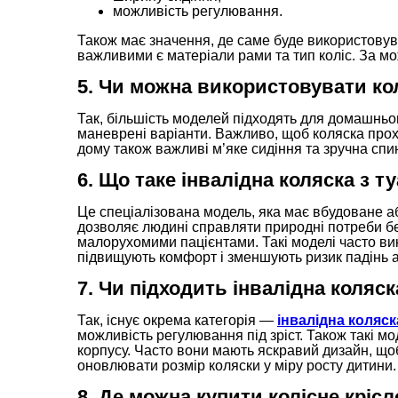
можливість регулювання.
Також має значення, де саме буде використовув
важливими є матеріали рами та тип коліс. За мо
5. Чи можна використовувати ко
Так, більшість моделей підходять для домашньо
маневрені варіанти. Важливо, щоб коляска прохо
дому також важливі м’яке сидіння та зручна спи
6. Що таке інвалідна коляска з т
Це спеціалізована модель, яка має вбудоване аб
дозволяє людині справляти природні потреби б
малорухомими пацієнтами. Такі моделі часто ви
підвищують комфорт і зменшують ризик падінь 
7. Чи підходить інвалідна коляск
Так, існує окрема категорія —
інвалідна коляск
можливість регулювання під зріст. Також такі 
корпусу. Часто вони мають яскравий дизайн, що
оновлювати розмір коляски у міру росту дитини.
8. Де можна купити колісне крісл