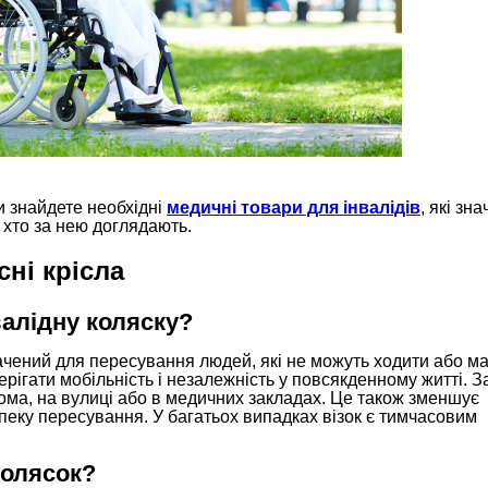
и знайдете необхідні
медичні товари для інвалідів
, які зн
 хто за нею доглядають.
сні крісла
валідну коляску?
начений для пересування людей, які не можуть ходити або м
ерігати мобільність і незалежність у повсякденному житті. 
ма, на вулиці або в медичних закладах. Це також зменшує
пеку пересування. У багатьох випадках візок є тимчасовим
колясок?