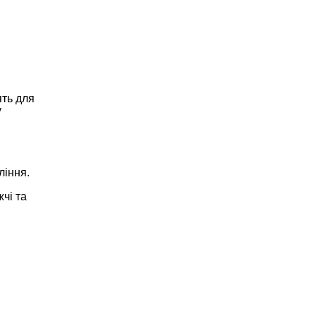
ять для
у
ління.
чі та