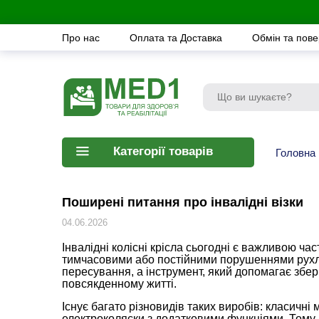
Про нас
Оплата та Доставка
Обмін та пов
Категорії товарів
Головна
Поширені питання про інвалідні візки
04.06.2026
Інвалідні колісні крісла сьогодні є важливою ча
тимчасовими або постійними порушеннями рухлив
пересування, а інструмент, який допомагає збері
повсякденному житті.
Існує багато різновидів таких виробів: класичні 
електроколяски з додатковими функціями. Тому п