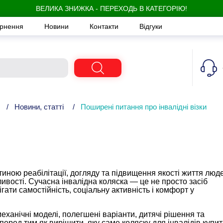
ВЕЛИКА ЗНИЖКА - ПЕРЕХОДЬ В КАТЕГОРІЮ!
ернення
Новини
Контакти
Відгуки
/
Новини, статті
/
Поширені питання про інвалідні візки
стиною реабілітації, догляду та підвищення якості життя люд
ості. Сучасна інвалідна коляска — це не просто засіб
гати самостійність, соціальну активність і комфорт у
механічні моделі, полегшені варіанти, дитячі рішення та
еред тим як вирішити, яку саме коляску для інвалідів купит