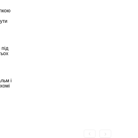
упкою
нути
 під
тьох
льм і
ухомі