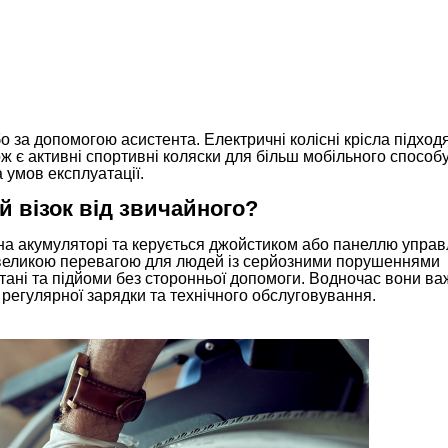
о за допомогою асистента. Електричні колісні крісла підход
 є активні спортивні коляски для більш мобільного способ
 умов експлуатації.
й візок від звичайного?
а акумуляторі та керується джойстиком або панеллю управ
є великою перевагою для людей із серйозними порушеннями
стані та підйоми без сторонньої допомоги. Водночас вони важ
 регулярної зарядки та технічного обслуговування.