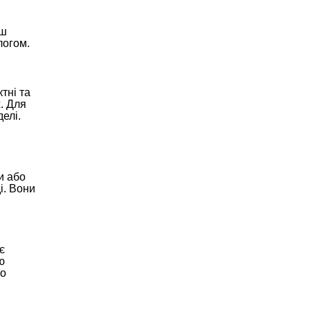
нш
логом.
тні та
. Для
елі.
и або
і. Вони
є
ю
но