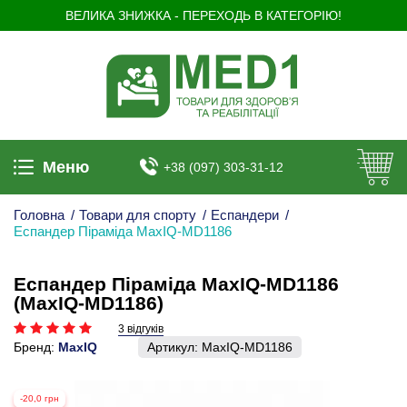
ВЕЛИКА ЗНИЖКА - ПЕРЕХОДЬ В КАТЕГОРІЮ!
Меню
+38 (097) 303-31-12
Головна
/
Товари для спорту
/
Еспандери
/
Еспандер Піраміда MaxIQ-MD1186
Еспандер Піраміда MaxIQ-MD1186
(MaxIQ-MD1186)
3 відгуків
Бренд:
MaxIQ
Артикул:
MaxIQ-MD1186
-20,0 грн