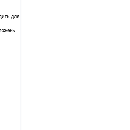
одить для
оложень