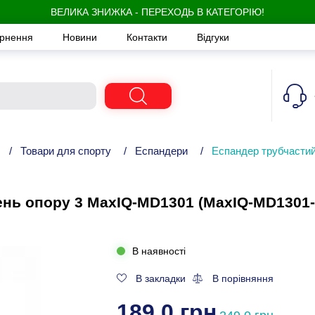
ВЕЛИКА ЗНИЖКА - ПЕРЕХОДЬ В КАТЕГОРІЮ!
ернення
Новини
Контакти
Відгуки
/
Товари для спорту
/
Еспандери
/
Еспандер трубчастий
вень опору 3 MaxIQ-MD1301 (MaxIQ-MD1301-
В наявності
В закладки
В порівняння
189,0 грн