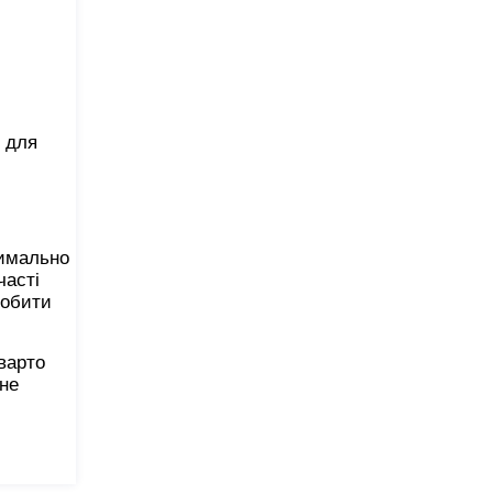
м для
симально
часті
робити
 варто
ане