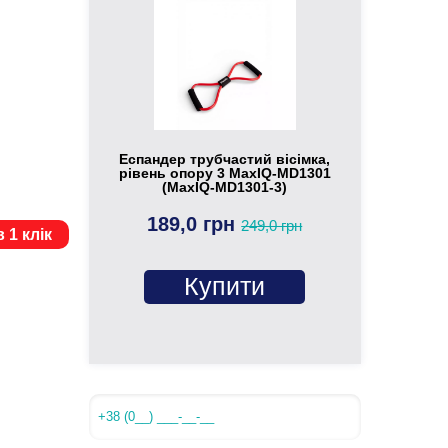
Еспандер трубчастий вісімка,
рівень опору 3 MaxIQ-MD1301
(MaxIQ-MD1301-3)
189,0 грн
249,0 грн
 1 клік
Купити