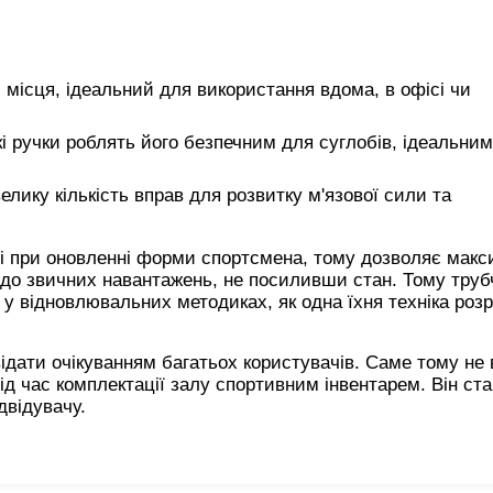
 місця, ідеальний для використання вдома, в офісі чи
і ручки роблять його безпечним для суглобів, ідеальни
елику кількість вправ для розвитку м'язової сили та
і при оновленні форми спортсмена, тому дозволяє мак
 до звичних навантажень, не посиливши стан. Тому труб
у відновлювальних методиках, як одна їхня техніка роз
відати очікуванням багатьох користувачів. Саме тому не
ід час комплектації залу спортивним інвентарем. Він ст
двідувачу.