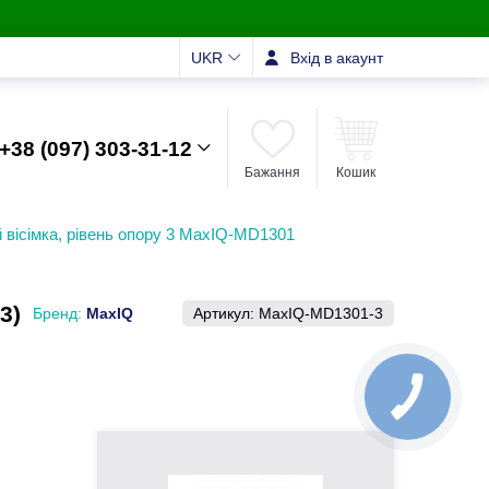
UKR
Вхід в акаунт
+38 (097) 303-31-12
Бажання
Кошик
 вісімка, рівень опору 3 MaxIQ-MD1301
3)
Бренд:
MaxIQ
Артикул:
MaxIQ-MD1301-3