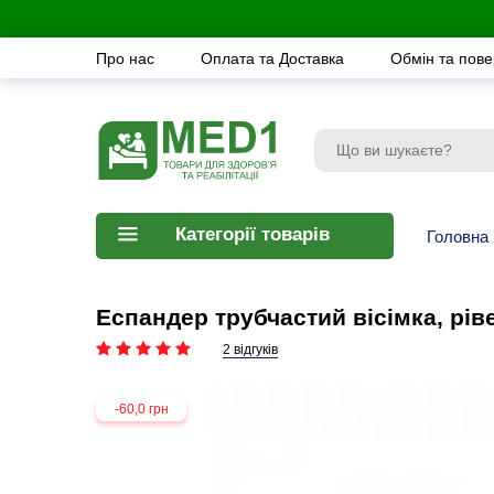
Про нас
Оплата та Доставка
Обмін та пов
Категорії товарів
Головна
Еспандер трубчастий вісімка, рі
2 відгуків
-60,0 грн