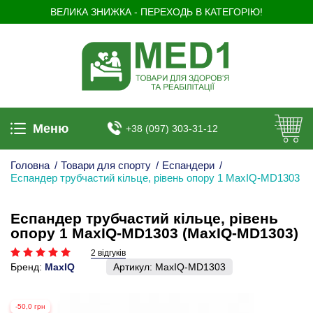
ВЕЛИКА ЗНИЖКА - ПЕРЕХОДЬ В КАТЕГОРІЮ!
Меню
+38 (097) 303-31-12
Головна
/
Товари для спорту
/
Еспандери
/
Еспандер трубчастий кільце, рівень опору 1 MaxIQ-MD1303
Еспандер трубчастий кільце, рівень
опору 1 MaxIQ-MD1303 (MaxIQ-MD1303)
2 відгуків
Бренд:
MaxIQ
Артикул:
MaxIQ-MD1303
-50,0 грн