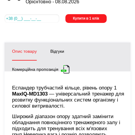
Орієнтовно -
08.08.2026
Купити в 1 клік
Опис товару
Відгуки
Комерційна пропозиція
Еспандер трубчастий кільце, рівень опору 1
MaxIQ-MD1303
— універсальний тренажер для
розвитку функціональних систем організму і
силової витривалості.
Широкий діапазон опору здатний замінити
обладнання повноцінного тренажерного залу і
підходить для тренування всіх м'язових
груп.Невелика вага і розмір дозволяють