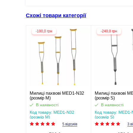
Схожі товари категорії
-100,0 грн
-240,0 грн
Милиці пахвові MED1-N32
Милиці пахвові M
(розмір M)
(розмір S)
В наявності
В наявності
Код товару: MED1-N32
Код товару: MED1-
(розмір M)
(розмір S)
5 відгуків
3 в