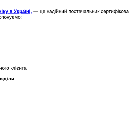
іку в Україні,
— це надійний постачальник сертифіков
ропонуємо:
ного клієнта
озділи: