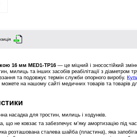
зиція
вкою 16 мм MED1-TP16
— це міцний і зносостійкий змін
ин, милиць та інших засобів реабілітації з діаметром т
овзання та подовжує термін служби опорного виробу.
Куп
можете на нашому сайті медичних товарів та товарів д
истики
на насадка для тростин, милиць і ходунків.
а, що не ковзає та забезпечує м’яку амортизацію під ча
ка розташована сталева шайба (пластина), яка запобіг