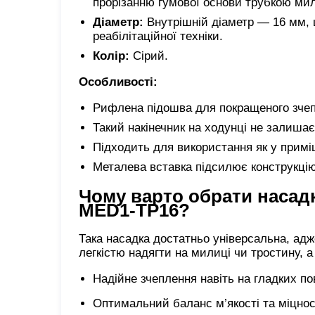
прорізанню гумової основи трубкою мил
Діаметр:
Внутрішній діаметр — 16 мм, 
реабілітаційної техніки.
Колір:
Сірий.
Особливості:
Рифлена підошва для покращеного зчеп
Такий накінечник на ходунці не залишає 
Підходить для використання як у приміще
Металева вставка підсилює конструкцію
Чому варто обрати насадк
MED1-TP16?
Така насадка достатньо універсальна, адже 
легкістю надягти на милиці чи тростину, а
Надійне зчеплення навіть на гладких по
Оптимальний баланс м’якості та міцнос