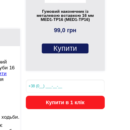
Гумовий наконечник із
металевою вставкою 16 мм
MED1-TP16 (MED1-TP16)
99,0 грн
Купити
ний
руби 16
ити
ля
Купити в 1 клік
с ходьби.
ає