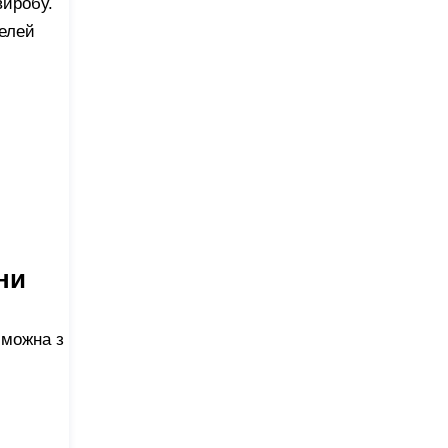
виробу.
делей
ни
 можна з