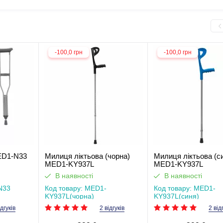
-100,0 грн
-100,0 грн
ED1-N33
Милиця ліктьова (чорна)
Милиця ліктьова (с
MED1-KY937L
MED1-KY937L
В наявності
В наявності
N33
Код товару: MED1-
Код товару: MED1-
KY937L(чорна)
KY937L(синя)
ідгуків
2 відгуків
2 від