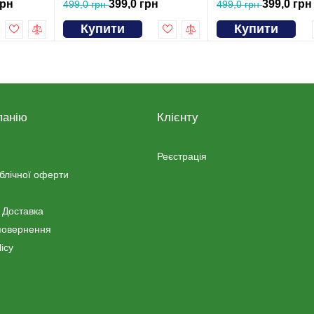
грн
399,0 грн
399,0 грн
499,0 грн
499,0 грн
Купити
Купити
панію
Клієнту
Реєстрація
ублічної оферти
 Доставка
повернення
icy