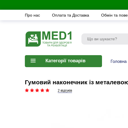
Про нас
Оплата та Доставка
Обмін та пов
Категорії товарів
Головна
Гумовий наконечник із металево
2 відгуків