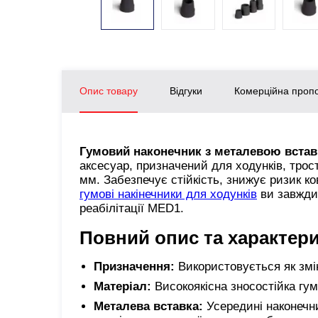
Опис товару
Відгуки
Комерційна пропо
Гумовий наконечник з металевою вста
аксесуар, призначений для ходунків, трост
мм. Забезпечує стійкість, знижує ризик к
гумові накінечники для ходунків
ви завжди 
реабілітації MED1.
Повний опис та характер
Призначення:
Використовується як змін
Матеріал:
Високоякісна зносостійка гум
Металева вставка:
Усередині наконечни