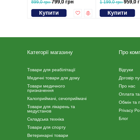
799,0 грн
959,0 
899,0 грн
1 199,0 грн
Купити
Купити
Категорії магазину
Про ком
Товари для реабілітації
Відгуки
Медичні товари для дому
Договір п
Товари медичного
Про нас
призначення
Оплата та
Калоприймачі, сечоприймачі
Обмін та 
Товари для лікарень та
Privacy Pol
медустанов
Блог
Складська техніка
Товари для спорту
Ветеринарні товари