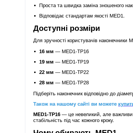
Проста та швидка заміна зношеного нак
Відповідає стандартам якості MED1.
Доступні розміри
Для зручності користувачів наконечники M
16 мм
— MED1-TP16
19 мм
— MED1-TP19
22 мм
— MED1-TP22
28 мм
— MED1-TP28
Підберіть наконечник відповідно до діаме
Також на нашому сайті ви можете
купит
MED1-TP16
— це невеликий, але важливий
стабільність під час кожного кроку.
Чому обирають MED1