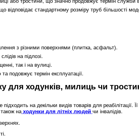
иці або тростини, що значно продовжує термін служби 
що відповідає стандартному розміру труб більшості мо
лення з різними поверхнями (плитка, асфальт).
слідів на підлозі.
нні, так і на вулиці.
 та подовжує термін експлуатації.
у для ходунків, милиць чи трости
підходить на декільки видів товарів для реабілітації. Її
 також на
ходунки для літніх людей
чи інвалідів.
верхнях.
ті.