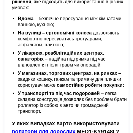
рішення
, яке підходить для використання в різних
умовах:
Вдома
– безпечне пересування між кімнатами,
ванною, кухнею;
На вулиці – ергономічні колеса
дозволяють
комфортно пересуватись тротуарами,
асфальтом, плиткою;
У лікарнях, реабілітаційних центрах,
санаторіях
– надійна підтримка під час
відновлення після травм чи операцій;
У магазинах, торгових центрах, на ринках
–
завдяки кошику, гачкам та тримачу для пляшки
користувач може
самостійно робити покупки;
У транспорті та під час подорожей
– легка
складна конструкція дозволяє без проблем брати
роллатор із собою в авто чи громадський
транспорт.
У яких випадках варто використовувати
ролатори для дорослих
MED1-KY9148L?