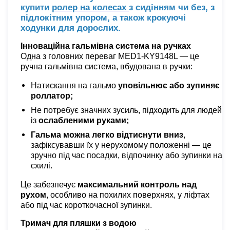
купити
ролер на колесах
з сидінням чи без, з
підлокітним упором, а також крокуючі
ходунки для дорослих.
Інноваційна гальмівна система на ручках
Одна з головних переваг MED1-KY9148L — це
ручна гальмівна система, вбудована в ручки:
Натискання на гальмо
уповільнює або зупиняє
роллатор;
Не потребує значних зусиль, підходить для людей
із
ослабленими руками;
Гальма можна легко відтиснути вниз
,
зафіксувавши їх у нерухомому положенні — це
зручно під час посадки, відпочинку або зупинки на
схилі.
Це забезпечує
максимальний контроль над
рухом
, особливо на похилих поверхнях, у ліфтах
або під час короткочасної зупинки.
Тримач для пляшки з водою