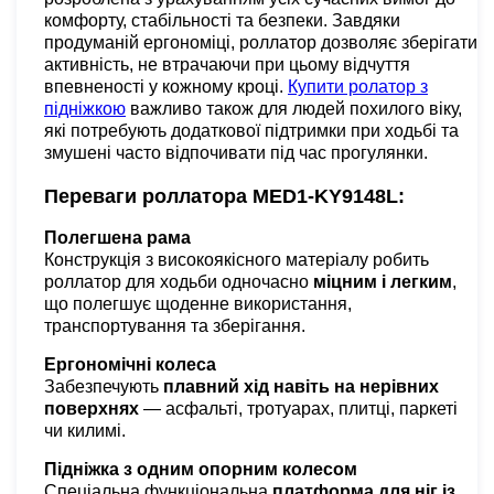
комфорту, стабільності та безпеки. Завдяки
продуманій ергономіці, роллатор дозволяє зберігати
активність, не втрачаючи при цьому відчуття
впевненості у кожному кроці.
Купити ролатор з
підніжкою
важливо також для людей похилого віку,
які потребують додаткової підтримки при ходьбі та
змушені часто відпочивати під час прогулянки.
Переваги роллатора MED1-KY9148L:
Полегшена рама
Конструкція з високоякісного матеріалу робить
роллатор для ходьби одночасно
міцним і легким
,
що полегшує щоденне використання,
транспортування та зберігання.
Ергономічні колеса
Забезпечують
плавний хід навіть на нерівних
поверхнях
— асфальті, тротуарах, плитці, паркеті
чи килимі.
Підніжка з одним опорним колесом
Спеціальна функціональна
платформа для ніг із