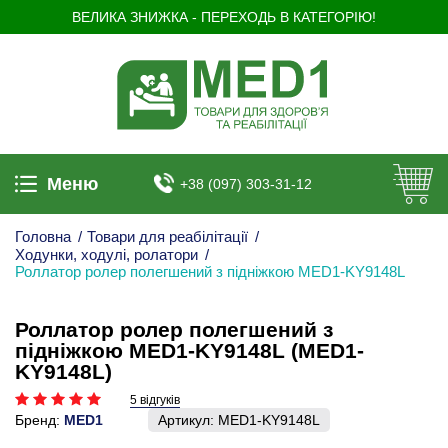
ВЕЛИКА ЗНИЖКА - ПЕРЕХОДЬ В КАТЕГОРІЮ!
Меню
+38 (097) 303-31-12
Головна
/
Товари для реабілітації
/
Ходунки, ходулі, ролатори
/
Роллатор ролер полегшений з підніжкою MED1-KY9148L
Роллатор ролер полегшений з
підніжкою MED1-KY9148L (MED1-
KY9148L)
5 відгуків
Бренд:
MED1
Артикул:
MED1-KY9148L