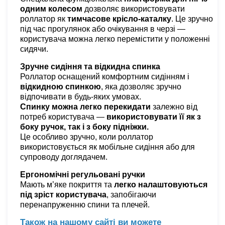
одним колесом
дозволяє використовувати
роллатор як
тимчасове крісло-каталку
. Це зручно
під час прогулянок або очікування в черзі —
користувача можна легко перемістити у положенні
сидячи.
Зручне сидіння та відкидна спинка
Роллатор оснащений комфортним сидінням і
відкидною спинкою
, яка дозволяє зручно
відпочивати в будь-яких умовах.
Спинку можна легко перекидати
залежно від
потреб користувача —
використовувати її як з
боку ручок, так і з боку підніжки.
Це особливо зручно, коли роллатор
використовується як мобільне сидіння або для
супроводу доглядачем.
Ергономічні регульовані ручки
Мають м’яке покриття та
легко налаштовуються
під зріст користувача
, запобігаючи
перенапруженню спини та плечей.
Також на нашому сайті ви можете