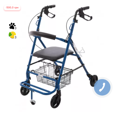
-500,0 грн
3
3