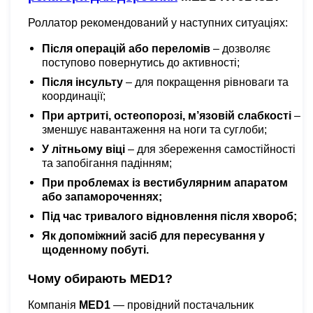
Роллатор рекомендований у наступних ситуаціях:
Після операцій або переломів
– дозволяє
поступово повернутись до активності;
Після інсульту
– для покращення рівноваги та
координації;
При артриті, остеопорозі, м’язовій слабкості
–
зменшує навантаження на ноги та суглоби;
У літньому віці
– для збереження самостійності
та запобігання падінням;
При проблемах із вестибулярним апаратом
або запамороченнях;
Під час тривалого відновлення після хвороб;
Як допоміжний засіб для пересування у
щоденному побуті.
Чому обирають MED1?
Компанія
MED1
— провідний постачальник