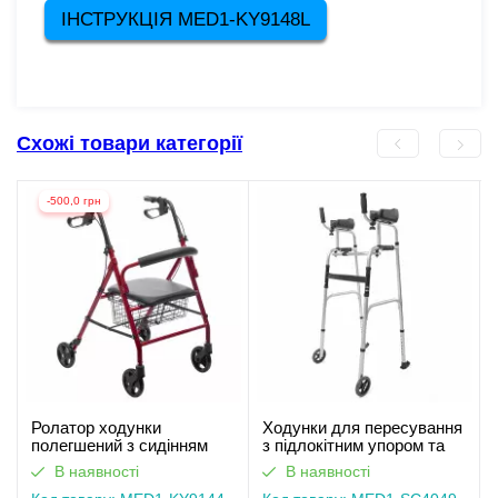
ІНСТРУКЦІЯ MED1-KY9148L
Схожі товари категорії
-500,0 грн
Ролатор ходунки
Ходунки для пересування
полегшений з сидінням
з підлокітним упором та
MED1-KY9144
колесами MED1-SC4049
В наявності
В наявності
(відеоогляд)