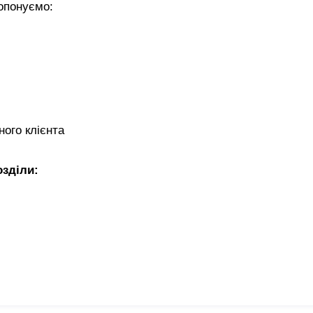
ропонуємо:
ного клієнта
озділи: