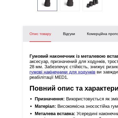
Опис товару
Відгуки
Комерційна пропо
Гумовий наконечник із металевою вст
аксесуар, призначений для ходунків, трост
28
мм. Забезпечує стійкість, знижує ризи
гумові накінечники для ходунків
ви завжди 
реабілітації MED1.
Повний опис та характер
Призначення:
Використовується як змін
Матеріал:
Високоякісна зносостійка гум
Металева вставка:
Усередині наконечни