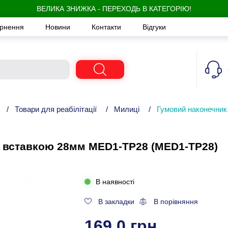
ВЕЛИКА ЗНИЖКА - ПЕРЕХОДЬ В КАТЕГОРІЮ!
ернення
Новини
Контакти
Відгуки
/
Товари для реабілітації
/
Милиці
/
Гумовий наконечни
 вставкою 28мм MED1-TP28 (MED1-TP28)
В наявності
В закладки
В порівняння
169,0 грн