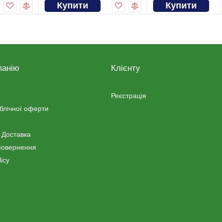
Купити
Купити
панію
Клієнту
Реєстрація
ублічної оферти
 Доставка
повернення
icy