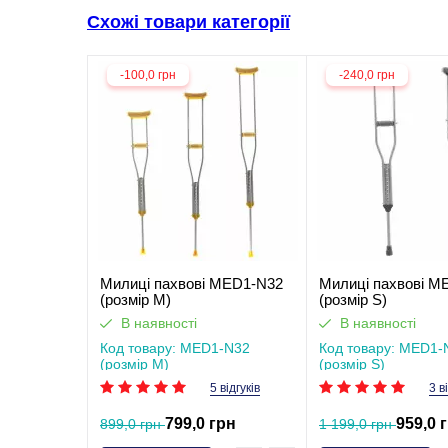
Схожі товари категорії
-100,0 грн
-240,0 грн
Милиці пахвові MED1-N32
Милиці пахвові M
(розмір M)
(розмір S)
В наявності
В наявності
Код товару: MED1-N32
Код товару: MED1-
(розмір M)
(розмір S)
5 відгуків
3 в
799,0 грн
959,0 
899,0 грн
1 199,0 грн