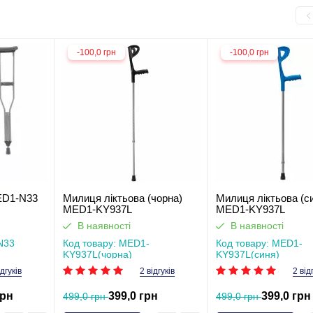
-100,0 грн
-100,0 грн
ED1-N33
Милиця ліктьова (чорна)
Милиця ліктьова (с
MED1-KY937L
MED1-KY937L
В наявності
В наявності
N33
Код товару: MED1-
Код товару: MED1-
KY937L(чорна)
KY937L(синя)
ідгуків
2 відгуків
2 від
грн
399,0 грн
399,0 грн
499,0 грн
499,0 грн