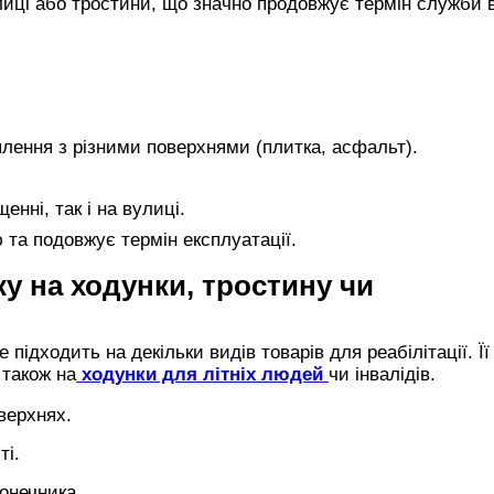
иці або тростини, що значно продовжує термін служби 
лення з різними поверхнями (плитка, асфальт).
нні, так і на вулиці.
 та подовжує термін експлуатації.
у на ходунки, тростину чи
підходить на декільки видів товарів для реабілітації. Її
 також на
ходунки для літніх людей
чи інвалідів.
верхнях.
ті.
онечника.