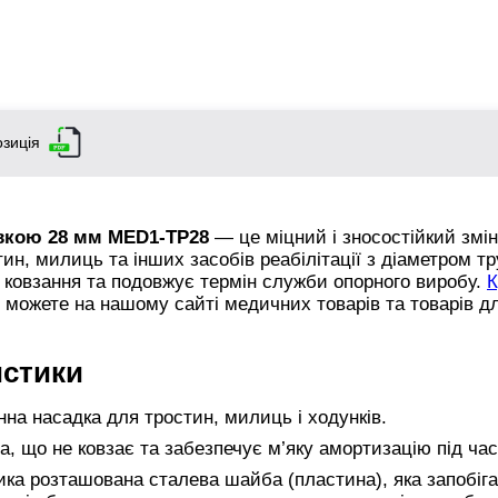
зиція
авкою 28 мм MED1-TP28
— це міцний і зносостійкий змі
ин, милиць та інших засобів реабілітації з діаметром т
к ковзання та подовжує термін служби опорного виробу.
К
можете на нашому сайті медичних товарів та товарів д
истики
на насадка для тростин, милиць і ходунків.
а, що не ковзає та забезпечує м’яку амортизацію під ча
ка розташована сталева шайба (пластина), яка запобіг