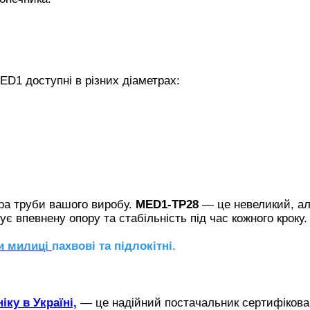
ED1 доступні в різних діаметрах:
тра труби вашого виробу.
MED1-TP28
— це невеликий, а
є впевнену опору та стабільність під час кожного кроку.
и милиці
пахвові та підлокітні.
іку в Україні,
— це надійний постачальник сертифіков