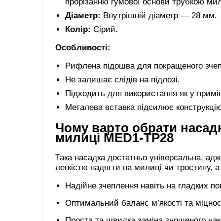
прорізанню гумової основи трубкою мил
Діаметр:
Внутрішній діаметр — 28 мм.
Колір:
Сірий.
Особливості:
Рифлена підошва для покращеного зчеп
Не залишає слідів на підлозі.
Підходить для використання як у приміще
Металева вставка підсилює конструкцію
Чому варто обрати насадк
милиці MED1-TP28
Така насадка достатньо універсальна, адже 
легкістю надягти на милиці чи тростину, а
Надійне зчеплення навіть на гладких по
Оптимальний баланс м’якості та міцнос
Проста та швидка заміна зношеного нак