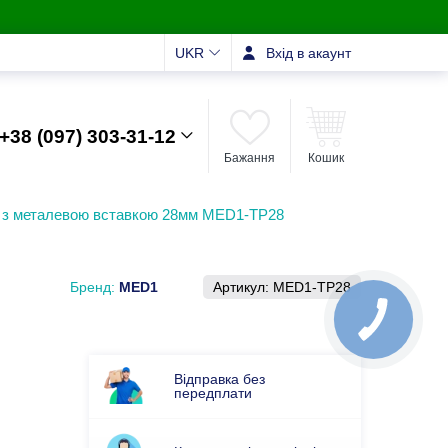
UKR
Вхід в акаунт
+38 (097) 303-31-12
Бажання
Кошик
к з металевою вставкою 28мм MED1-TP28
Бренд:
MED1
Артикул:
MED1-TP28
Відправка без
передплати