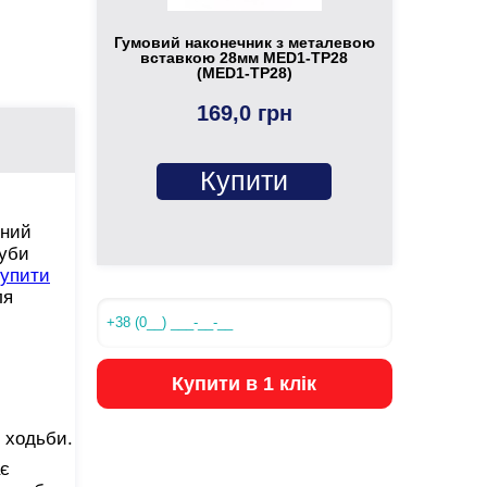
Гумовий наконечник з металевою
вставкою 28мм MED1-TP28
(MED1-TP28)
169,0 грн
Купити
нний
руби
упити
ля
Купити в 1 клік
с ходьби.
ає