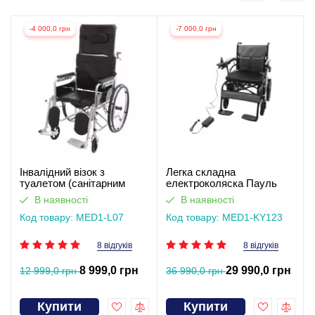
-4 000,0 грн
-7 000,0 грн
Інвалідний візок з
Легка складна
туалетом (санітарним
електроколяска Пауль
обладнанням) Гертруда
(відеоогляд)
В наявності
В наявності
Код товару: MED1-L07
Код товару: MED1-KY123
8 відгуків
8 відгуків
8 999,0 грн
29 990,0 грн
12 999,0 грн
36 990,0 грн
Купити
Купити