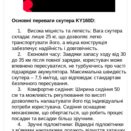
Основні переваги скутера KY160D:
1. Висока міцність та легкість: Вага скутера
складає лише 25 кг, що дозволяє легко
транспортувати його, а міцна конструкція
забезпечує надійність і довговічність.
2. Економія часу: Завдяки запасу ходу від 30
до 35 км після повної зарядки, користувач може
впевнено пересуватися, не турбуючись про часті
підзарядки акумулятора. Максимальна швидкість
скутера – 7,5 км/год, що відповідає стандартам
безпечного пересування.
3. Комфортне сидіння: Ширина сидіння 50
см та можливість регулювання по висоті
дозволяють налаштувати його під індивідуальні
потреби користувача. Сидіння оснащене
механізмом, що обертається, що робить процес
посадки та висадки більш зручним.
4. Зручні підлокітники: Відкидні підлокітники
з м’якими накладками додають відчуття затишку