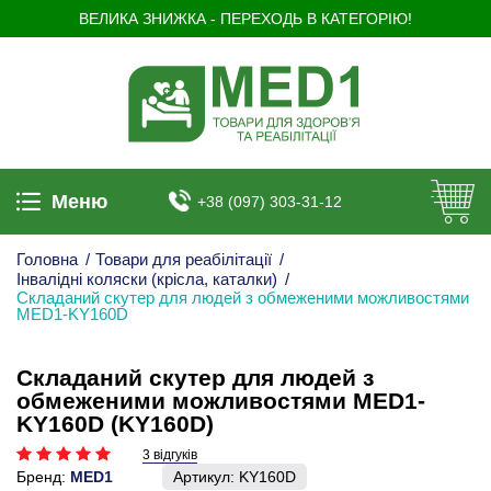
ВЕЛИКА ЗНИЖКА - ПЕРЕХОДЬ В КАТЕГОРІЮ!
Меню
+38 (097) 303-31-12
Головна
/
Товари для реабілітації
/
Інвалідні коляски (крісла, каталки)
/
Складаний скутер для людей з обмеженими можливостями
MED1-KY160D
Складаний скутер для людей з
обмеженими можливостями MED1-
KY160D (KY160D )
3 відгуків
Бренд:
MED1
Артикул:
KY160D