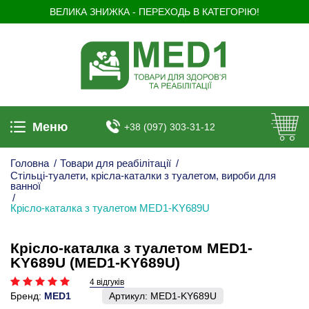
ВЕЛИКА ЗНИЖКА - ПЕРЕХОДЬ В КАТЕГОРІЮ!
Меню
+38 (097) 303-31-12
Головна
/
Товари для реабілітації
/
Стільці-туалети, крісла-каталки з туалетом, вироби для
ванної
/
Крісло-каталка з туалетом MED1-KY689U
Крісло-каталка з туалетом MED1-
KY689U (MED1-KY689U)
4 відгуків
Бренд:
MED1
Артикул:
MED1-KY689U