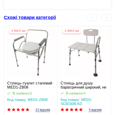
Схожі товари категорії
-1 000,0 грн
-1 000,0 грн
Стілець-туалет сталевий
Стілець для душу
MED1-ZB08
баріатричний широкий, не
слизький SC6030B-KD
В наявності
В наявності
Код товару: MED1-ZB08
Код товару: MED1-
SC6030B-KD
23 відгуків
5 відгуків