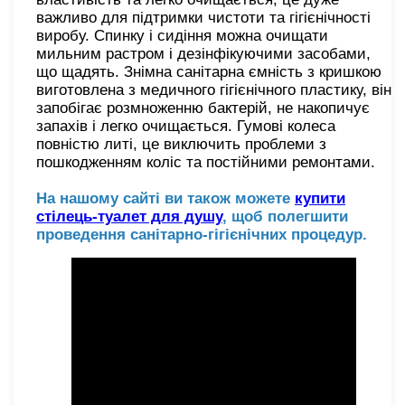
важливо для підтримки чистоти та гігієнічності
виробу. Спинку і сидіння можна очищати
мильним растром і дезінфікуючими засобами,
що щадять. Знімна санітарна ємність з кришкою
виготовлена з медичного гігієнічного пластику, він
запобігає розмноженню бактерій, не накопичує
запахів і легко очищається. Гумові колеса
повністю литі, це виключить проблеми з
пошкодженням коліс та постійними ремонтами.
На нашому сайті ви також можете
купити
стілець-туалет для душу
, щоб полегшити
проведення санітарно-гігієнічних процедур.