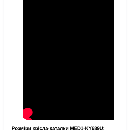
Розміри крісла-каталки MED1-KY689U: