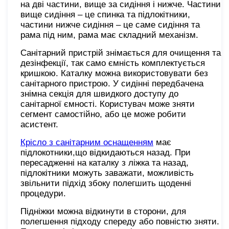
на дві частини, вище за сидіння і нижче. Частини
вище сидіння – це спинка та підлокітники,
частини нижче сидіння – це саме сидіння та
рама під ним, рама має складний механізм.
Санітарний пристрій знімається для очищення та
дезінфекції, так само ємність комплектується
кришкою. Каталку можна використовувати без
санітарного пристрою. У сидінні передбачена
знімна секція для швидкого доступу до
санітарної ємності. Користувач може зняти
сегмент самостійно, або це може робити
асистент.
Крісло з санітарним оснащенням
має
підлокотники,що відкидаються назад. При
пересадженні на каталку з ліжка та назад,
підлокітники можуть заважати, можливість
звільнити підхід збоку полегшить щоденні
процедури.
Підніжки можна відкинути в сторони, для
полегшення підходу спереду або повністю зняти.