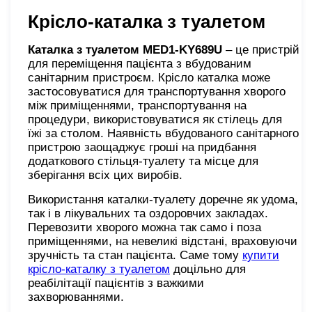
Крісло-каталка з туалетом
Каталка з туалетом MED1-KY689U
– це пристрій
для переміщення пацієнта з вбудованим
санітарним пристроєм. Крісло каталка може
застосовуватися для транспортування хворого
між приміщеннями, транспортування на
процедури, використовуватися як стілець для
їжі за столом. Наявність вбудованого санітарного
пристрою заощаджує гроші на придбання
додаткового стільця-туалету та місце для
зберігання всіх цих виробів.
Використання каталки-туалету доречне як удома,
так і в лікувальних та оздоровчих закладах.
Перевозити хворого можна так само і поза
приміщеннями, на невеликі відстані, враховуючи
зручність та стан пацієнта. Саме тому
купити
крісло-каталку з туалетом
доцільно для
реабілітації пацієнтів з важкими
захворюваннями.