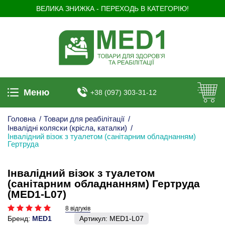
ВЕЛИКА ЗНИЖКА - ПЕРЕХОДЬ В КАТЕГОРІЮ!
Меню
+38 (097) 303-31-12
Головна
/
Товари для реабілітації
/
Інвалідні коляски (крісла, каталки)
/
Інвалідний візок з туалетом (санітарним обладнанням)
Гертруда
Інвалідний візок з туалетом
(санітарним обладнанням) Гертруда
(MED1-L07)
8 відгуків
Бренд:
MED1
Артикул:
MED1-L07