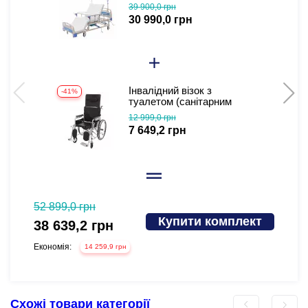
бокового перевороту для
39 900,0 грн
тяжкохворих (відеоогляд)
30 990,0 грн
Інвалідний візок з
-41%
-
туалетом (санітарним
обладнанням) Гертруда
12 999,0 грн
7 649,2 грн
52 899,0 грн
69 999
Купити комплект
38 639,2 грн
60 5
Економія:
Економі
14 259,9 грн
Схожі товари категорії