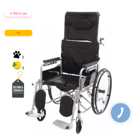
-4 000,0 грн
Хіт
3
3