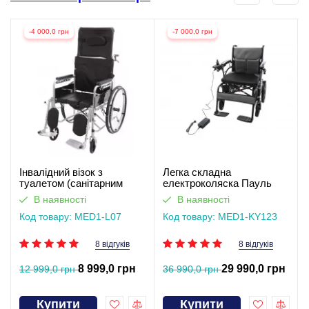
-4 000,0 грн
-7 000,0 грн
Інвалідний візок з
Легка складна
туалетом (санітарним
електроколяска Пауль
обладнанням) Гертруда
(відеоогляд)
В наявності
В наявності
Код товару: MED1-L07
Код товару: MED1-KY123
8 відгуків
8 відгуків
8 999,0 грн
29 990,0 грн
12 999,0 грн
36 990,0 грн
Купити
Купити