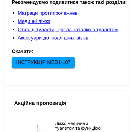
Рекомендуємо подивитися також такі розділи:
Матраци протипролежневі
Медичні ліжка
Стільці-туалети, крісла-каталки з туалетом
Аксесуари до інвалідних візків
Скачати:
ІНСТРУКЦІЯ MED1-L07
Акційна пропозиція
Ліжко медичне з
туалетом та функцією