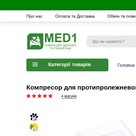
Про нас
Оплата та Доставка
Обмін та пов
Категорії товарів
Головна
Компресор для протипролежнево
4 відгуків
3
3