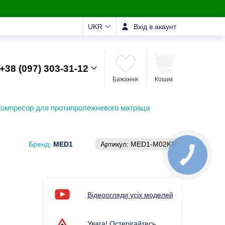
UKR
Вхід в акаунт
+38 (097) 303-31-12
Бажання
Кошик
омпресор для протипролежневого матраца
Бренд:
MED1
Артикул:
MED1-M02KR
Відеоогляди усіх моделей
Увага! Остерігайтесь