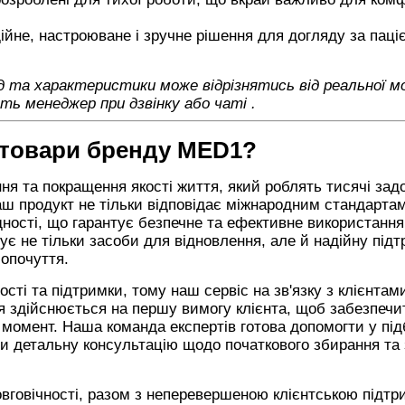
йне, настроюване і зручне рішення для догляду за паці
яд та характеристики може відрізнятись від реальної мо
ь менеджер при дзвінку або чаті
.
 товари бренду
MED1?
ня та покращення якості життя, який роблять тисячі за
 наш продукт не тільки відповідає міжнародним стандартам
ідності, що гарантує безпечне та ефективне використання
 не тільки засоби для відновлення, але й надійну підт
опочуття.
ті та підтримки, тому наш сервіс на зв'язку з клієнтам
ня здійснюється на першу вимогу клієнта, щоб забезпеч
й момент. Наша команда експертів готова допомогти у під
ти детальну консультацію щодо початкового збирання та
овговічності, разом з неперевершеною клієнтською підтр