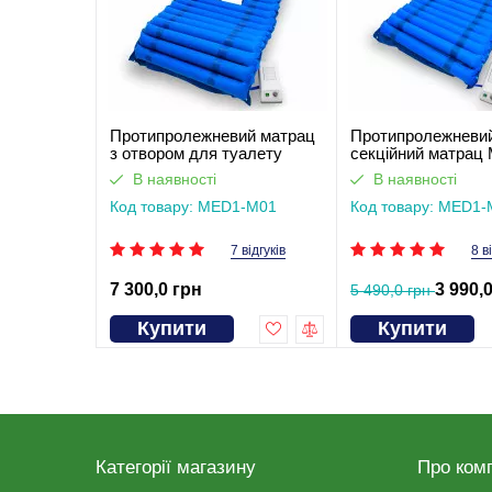
Протипролежневий матрац
Протипролежневи
з отвором для туалету
секційний матрац
MED1-M01
M01
В наявності
В наявності
Код товару: MED1-M01
Код товару: MED1-
7 відгуків
8 в
7 300,0 грн
3 990,
5 490,0 грн
Купити
Купити
Категорії магазину
Про ком