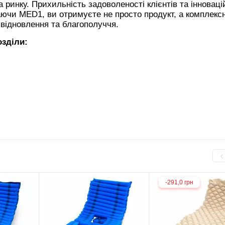
инку. Прихильність задоволеності клієнтів та інноваці
чи MED1, ви отримуєте не просто продукт, а комплекс
 відновлення та благополуччя.
озділи:
-291,0 грн