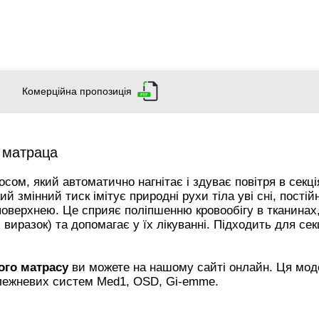
Комерційна пропозиція
 матраца
ом, який автоматично нагнітає і здуває повітря в секці
й змінний тиск імітує природні рухи тіла уві сні, постій
 поверхнею. Це сприяє поліпшенню кровообігу в тканинах
виразок) та допомагає у їх лікуванні. Підходить для сек
ого матрасу
ви можете на нашому сайті онлайн. Ця мод
олежневих систем Med1, OSD, Gi-emme.