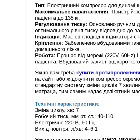
Тип
: Електричний компресор для динамічн
Максимальне навантаження:
Пристрій ро
пацієнта до 135 кг.
Регулювання тиску:
Основлено ручним ди
оптимального рівня тиску відповідно до в
Індикація:
Має світлодіодні індикатори ст
Кріплення
: Забезпечено вбудованими гачк
домашнього ліжка.
Робота:
Працює від мережі (220V, 60Hz) і
пацієнта. Вбудований захист від коротког
Якщо вам треба
купити протипролежнев
на сайті або ж докупити компресор окрем
стандартну систему зміни циклів 7 хвилин
матраца, тим самим надає делікатний мас
Технічні характеристики:
Зміна циклу, хв: 7
Робочий тиск, мм рт. ст.: 40-110
Електричні: 220 В, 60 Гц
Вихід повітря, л/хв: 4–6 1
Якісні медичні компресори
MED1-M02KR
р