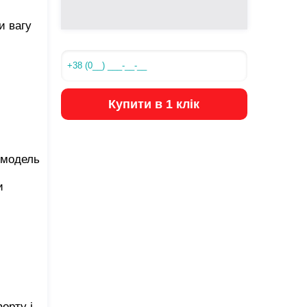
и вагу
Купити в 1 клік
 модель
и
орту і