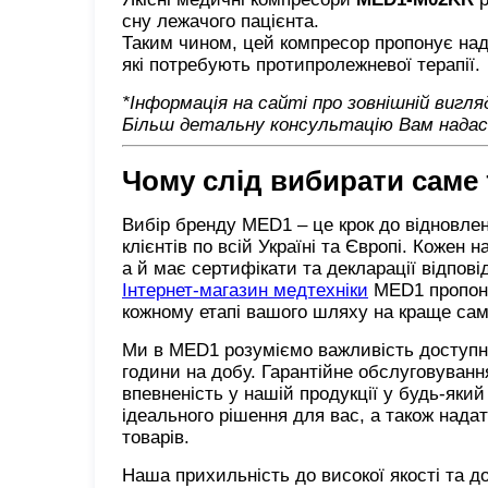
сну лежачого пацієнта.
Таким чином, цей компресор пропонує наді
які потребують протипролежневої терапії.
*Інформація на сайті про зовнішній вигл
Більш детальну консультацію Вам надаст
Чому слід вибирати саме
Вибір бренду MED1 – це крок до відновлен
клієнтів по всій Україні та Європі. Кожен
а й має сертифікати та декларації відпов
Інтернет-магазин медтехніки
MED1 пропонує
кожному етапі вашого шляху на краще сам
Ми в MED1 розуміємо важливість доступнос
години на добу. Гарантійне обслуговуван
впевненість у нашій продукції у будь-яки
ідеального рішення для вас, а також нада
товарів.
Наша прихильність до високої якості та д