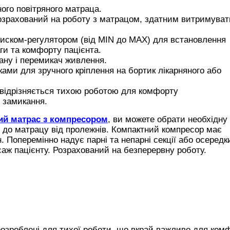
ого повітряного матраца.
зрахований на роботу з матрацом, здатним витримуват
ском-регулятором (від MIN до MAX) для встановлення
аги та комфорту пацієнта.
ану і перемикач живлення.
ами для зручного кріплення на бортик лікарняного або
 відрізняється тихою роботою для комфорту
о замикання.
ий матрас з компресором
, ви можете обрати необхідну
о до матрацу від пролежнів. Компактний компресор має
. Поперемінно надує парні та непарні секції або осередк
аж пацієнту. Розрахований на безперервну роботу.
озроблені для тихої роботи, що вкрай важливо для комф