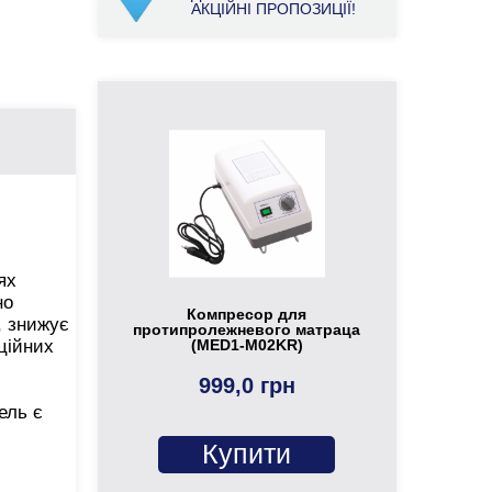
АКЦІЙНІ ПРОПОЗИЦІЇ!
ях
но
Компресор для
, знижує
протипролежневого матраца
(MED1-M02KR)
ційних
999,0 грн
ель є
Купити