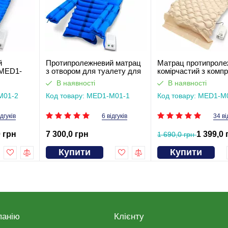
й
Протипролежневий матрац
Матрац протипроле
 MED1-
з отвором для туалету для
комірчастий з комп
ліжка MED1-H05
М02
В наявності
В наявності
M01-2
Код товару: MED1-M01-1
Код товару: MED1-M
ідгуків
6 відгуків
34 ві
0 грн
7 300,0 грн
1 399,0 
1 690,0 грн
Купити
Купити
панію
Клієнту