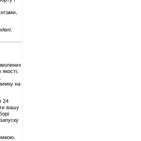
єнтами,
делі.
доволених
 якості,
.
римку на
и 24
ити вашу
борі
 запуску
имкою,