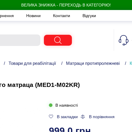
ВЕЛИКА ЗНИЖКА - ПЕРЕХОДЬ В КАТЕГОРІЮ!
ернення
Новини
Контакти
Відгуки
/
Товари для реабілітації
/
Матраци протипролежневі
/
К
го матраца (MED1-M02KR)
В наявності
В закладки
В порівняння
999,0 грн