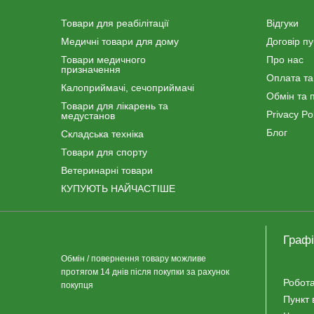
Товари для реабілітації
Відгуки
Медичні товари для дому
Договір п
Товари медичного
Про нас
призначення
Оплата та
Калоприймачі, сечоприймачі
Обмін та 
Товари для лікарень та
Privacy Pol
медустанов
Блог
Складська техніка
Товари для спорту
Ветеринарні товари
КУПУЮТЬ НАЙЧАСТІШЕ
Графі
Обмін / повернення товару можливе
протягом 14 днів після покупки за рахунок
Робота
покупця
Пункт 