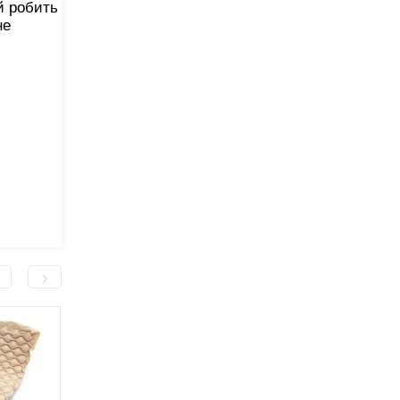
й робить
не
-491,0 грн
-300,0 грн