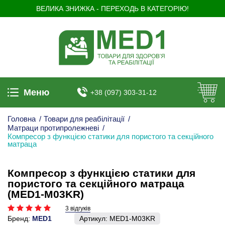
ВЕЛИКА ЗНИЖКА - ПЕРЕХОДЬ В КАТЕГОРІЮ!
Меню
+38 (097) 303-31-12
Головна
/
Товари для реабілітації
/
Матраци протипролежневі
/
Компресор з функцією статики для пористого та секційного
матраца
Компресор з функцією статики для
пористого та секційного матраца
(MED1-M03KR)
3 відгуків
Бренд:
MED1
Артикул:
MED1-M03KR