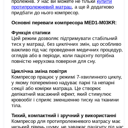
пролежнів. У нас ви можете не тільки
купити
протипролежневий матрац
, а ще й додатково
придбати до нього компресор.
Основні переваги компресора MED1-M03KR:
Функція статики
Цей режим дозволяє підтримувати стабільний
тиск у матраці, без циклічних змін, що особливо
важливо під час проведення медичних процедур,
оглядів або в періоди, коли пацієнту потрібна
повністю нерухома поверхня для сну.
Циклічна зміна повітря
Компресор працює у режимі 7-хвилинного циклу,
у якому поперемінно надуває парні та непарні
секції або комірки матраца. Це створює
делікатний масажний ефект, який стимулює
кровообіг і сприяє зменшенню тиску на тканини
тіла.
Тихий, компактний і зручний у використанні
Компресор для протипролежневого матрасу має
низький рівень шуму, не заважає пацієнту під час