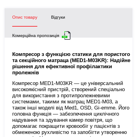
Опис товару
Відгуки
Комерційна пропозиція
Компресор з функцією статики для пористого
та секційного матраца (MED1-M03KR): Надійне
рішення для ефективної профілактики
пролежнів
Компресор MED1-M03KR — це універсальний
високоякісний пристрій, створений спеціально
для використання з протипролежневими
системами, такими як матрац MED1-M03, а
також інші моделі від Med1, OSD, Gi-emme. Його
головна функція — забезпечення циклічного
надування та здування камер повітря, що
допомагає покращити кровообіг
у пацієнтів з
обмеженою рухливістю та запобігти утворенню