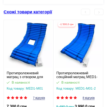
Схожі товари категорії
-1 500,0 грн
Протипролежневий
Протипролежневий
матрац з отвором для
секційний матрац MED1-
туалету MED1-M01
M01
В наявності
В наявності
Код товару: MED1-M01
Код товару: MED1-M01-2
7 відгуків
8 відгуків
7 300,0 грн
3 990,0 грн
5 490,0 грн