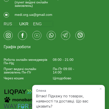
(пункт видачi онлайн
замовлень)
medi.org.ua@gmail.com
UKR
RUS
ENG
Графік роботи
Робота онлайн менеджерiв
08:00 - 21:00
Пн-Нд:
Пункт видачі онлайн
Пн-Пт 09:00 -
замовлень Пн-Пт
14:00
Через кошик
Цілодобово
×
Олена
Вітаю! Підкажу по товарах,
наявності та доставці. Що вас
цікавить?