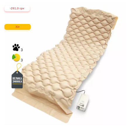
-291,0 грн
Хіт
3
3