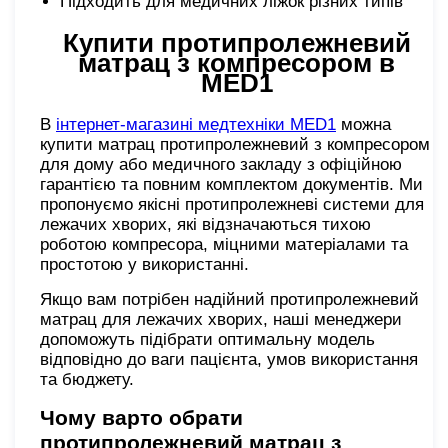
Підходить для медичних ліжок різних типів
Купити протипролежневий
матрац з компресором в
MED1
В
інтернет-магазині медтехніки MED1
можна
купити матрац протипролежневий з компресором
для дому або медичного закладу з офіційною
гарантією та повним комплектом документів. Ми
пропонуємо якісні протипролежневі системи для
лежачих хворих, які відзначаються тихою
роботою компресора, міцними матеріалами та
простотою у використанні.
Якщо вам потрібен надійний протипролежневий
матрац для лежачих хворих, наші менеджери
допоможуть підібрати оптимальну модель
відповідно до ваги пацієнта, умов використання
та бюджету.
Чому варто обрати
протипролежневий матрац з