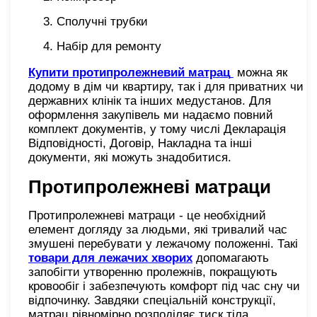
Сполучні трубки
Набір для ремонту
Купити протипролежневий матрац
можна як
додому в дім чи квартиру, так і для приватних чи
державних клінік та інших медустанов. Для
оформлення закупівель ми надаємо повний
комплект документів, у тому числі Декларація
Відповідності, Договір, Накладна та інші
документи, які можуть знадобитися.
Протипролежневі матраци
Протипролежневі матраци - це необхідний
елемент догляду за людьми, які тривалий час
змушені перебувати у лежачому положенні. Такі
товари для лежачих хворих
допомагають
запобігти утворенню пролежнів, покращують
кровообіг і забезпечують комфорт під час сну чи
відпочинку. Завдяки спеціальній конструкції,
матрац рівномірно розподіляє тиск тіла,