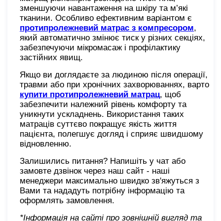
зменшуючи навантаження на шкіру та м’які
тканини. Особливо ефективним варіантом є
протипролежневий матрас з компресором
,
який автоматично змінює тиск у різних секціях,
забезпечуючи мікромасаж і профілактику
застійних явищ.
Якщо ви доглядаєте за людиною після операції,
травми або при хронічних захворюваннях, варто
купити протипролежневий матрац
, щоб
забезпечити належний рівень комфорту та
уникнути ускладнень. Використання таких
матраців суттєво покращує якість життя
пацієнта, полегшує догляд і сприяє швидшому
відновленню.
Залишились питання? Напишіть у чат або
замовте дзвінок через наш сайт - наші
менеджери максимально швидко зв'яжуться з
Вами та нададуть потрібну інформацію та
оформлять замовлення.
*Інформація на сайті про зовнішній вигляд та