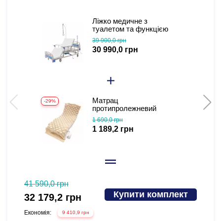
Ліжко медичне з
туалетом та функцією
бокового перевороту для
39 900,0 грн
тяжкохворих (відеоогляд)
30 990,0 грн
Матрац
-29%
-
протипролежневий
комірчастий з
1 690,0 грн
компресором М02
1 189,2 грн
41 590,0 грн
58 690
Купити комплект
32 179,2 грн
54 1
Економія:
Економі
9 410,9 грн