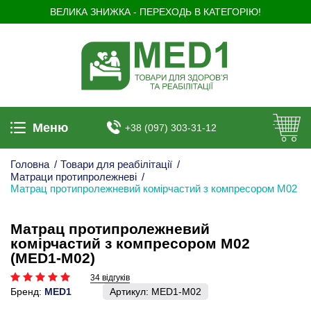
ВЕЛИКА ЗНИЖКА - ПЕРЕХОДЬ В КАТЕГОРІЮ!
Меню
+38 (097) 303-31-12
Головна
/
Товари для реабілітації
/
Матраци протипролежневі
/
Матрац протипролежневий комірчастий з компресором М02
Матрац протипролежневий
комірчастий з компресором М02
(MED1-M02)
34 відгуків
Бренд:
MED1
Артикул:
MED1-M02