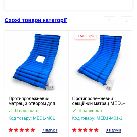
Схожі товари категорії
-1 500,0 грн
Протипролежневий
Протипролежневий
матрац з отвором для
секційний матрац MED1-
туалету MED1-M01
M01
В наявності
В наявності
Код товару: MED1-M01
Код товару: MED1-M01-2
7 відгуків
8 відгуків