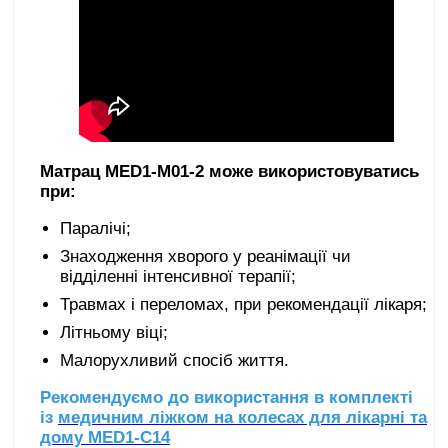
Матрац MED1-M01-2
може використовуватись
при:
Паралічі;
Знаходження хворого у реанімації чи
відділенні інтенсивної терапії;
Травмах і переломах, при рекомендації лікаря;
Літньому віці;
Малорухливий спосіб життя.
Рекомендуємо до використання в комплекті
із
медичним ліжком на колесах для лікарні та
дому MED1-C14