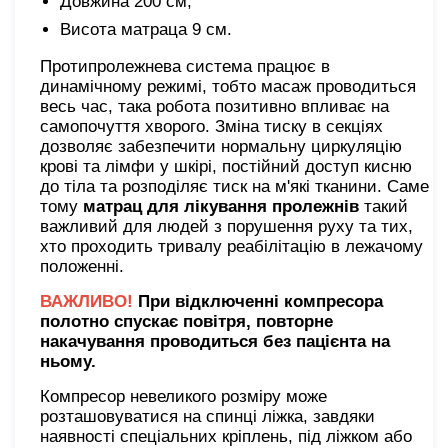
Довжина 200 см;
Висота матраца 9 см.
Протипролежнева система працює в
динамічному режимі, тобто масаж проводиться
весь час, така робота позитивно впливає на
самопочуття хворого. Зміна тиску в секціях
дозволяє забезпечити нормальну циркуляцію
крові та лімфи у шкірі, постійний доступ кисню
до тіла та розподіляє тиск на м'які тканини. Саме
тому
матрац для лікування пролежнів
такий
важливий для людей з порушення руху та тих,
хто проходить тривалу реабілітацію в лежачому
положенні.
ВАЖЛИВО
!
При відключенні компресора
полотно спускає повітря, повторне
накачування проводиться без пацієнта
на
ньому.
Компресор невеликого розміру може
розташовуватися на спинці ліжка, завдяки
наявності спеціальних кріплень, під ліжком або