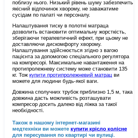
поблизу нього. Низький рівень шуму забезпечить
якісний відпочинок хворому, не заважатиме
сусідам по палаті чи персоналу.
Налаштування тиску в полотні матраца
дозволить встановити оптимальну жорсткість,
зберігаючи терапевтичний ефект, при цьому не
доставляючи дискомфорту хворому.
Налаштування здійснюється згідно з вагою
пацієнта за допомогою спеціального регулятора
на компресорі. Максимальне навантаження на
протипролежневу систему може становити 135
кг. Тож
купити протипролежневий матрац
ви
можете для людини будь-якої ваги.
Довжина сполучних трубок приблизно 1,5 м, така
довжина дасть можливість розташувати
компресор досить далеко від ліжка за такої
необхідності.
Також в нашому інтернет-магазині
медтехніки ви можете
купити крісло колісне
для пересування по квартирі чи вулиці.