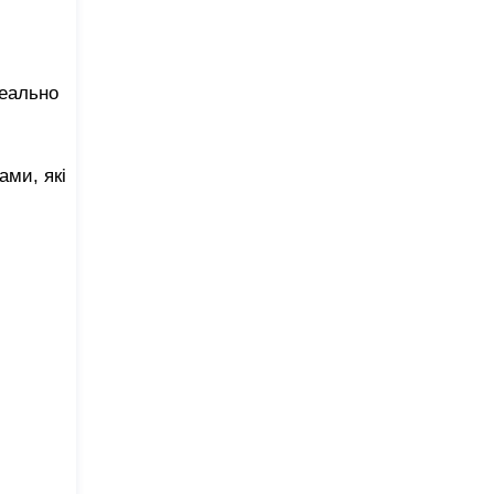
деально
ми, які