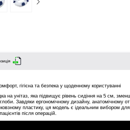
зиція
мфорт, гігієна та безпека у щоденному користуванні
ка на унітаз, яка підвищує рівень сидіння на 5 см, зме
суглоби. Завдяки ергономічному дизайну, анатомічному от
иковзному пластику, ця модель є ідеальним вибором дл
ацієнтів після операцій.