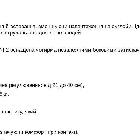
ня й вставання, зменшуючи навантаження на суглоби. І
их втручань або для літніх людей.
C-F2 оснащена чотирма незалежними боковими затискача
на регулювання: від 21 до 40 см),
бки.
пластику, який:
зпечуючи комфорт при контакті,