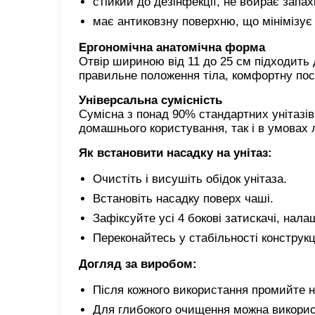
стійкий до дезінфекції, не вбирає запах
має антиковзну поверхню, що мінімізує
Ергономічна анатомічна форма
Отвір шириною від 11 до 25 см підходить 
правильне положення тіла, комфортну поса
Універсальна сумісність
Сумісна з понад 90% стандартних унітазів
домашнього користування, так і в умовах л
Як встановити насадку на унітаз:
Очистіть і висушіть обідок унітаза.
Встановіть насадку поверх чаші.
Зафіксуйте усі 4 бокові затискачі, нал
Переконайтесь у стабільності конструкц
Догляд за виробом:
Після кожного використання промийте 
Для глибокого очищення можна використ