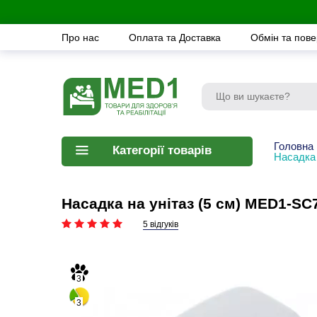
Про нас
Оплата та Доставка
Обмін та пов
Головна
Категорії товарів
Насадка 
Насадка на унітаз (5 см) MED1-S
5 відгуків
3
3