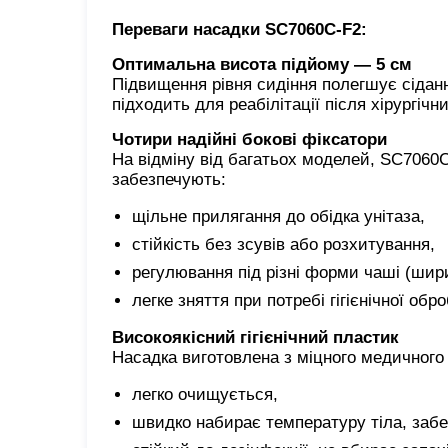
Переваги насадки SC7060C-F2:
Оптимальна висота підйому — 5 см
Підвищення рівня сидіння полегшує сідан
підходить для реабілітації після хірургічн
Чотири надійні бокові фіксатори
На відміну від багатьох моделей, SC7060
забезпечують:
щільне прилягання до обідка унітаза,
стійкість без зсувів або розхитування,
регулювання під різні форми чаші (шири
легке зняття при потребі гігієнічної обро
Високоякісний гігієнічний пластик
Насадка виготовлена з міцного медичного 
легко очищується,
швидко набирає температуру тіла, забе