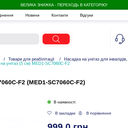
ВЕЛИКА ЗНИЖКА - ПЕРЕХОДЬ В КАТЕГОРІЮ!
ернення
Новини
Контакти
Відгуки
/
Товари для реабілітації
/
Насадка на унітаз для інвалідів
на унітаз (5 см) MED1-SC7060C-F2
C7060C-F2 (MED1-SC7060C-F2)
В наявності
В закладки
В порівняння
999,0 грн