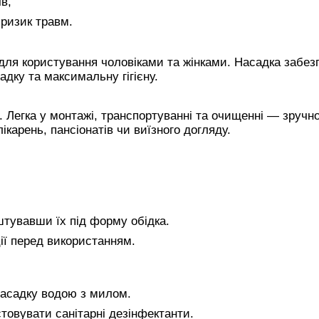
ів,
 ризик травм.
для користування чоловіками та жінками. Насадка забез
дку та максимальну гігієну.
. Легка у монтажі, транспортуванні та очищенні — зручно
ікарень, пансіонатів чи виїзного догляду.
аштувавши їх під форму обідка.
ії перед використанням.
насадку водою з милом.
овувати санітарні дезінфектанти.