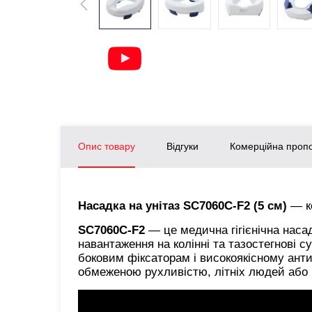
Опис товару
Відгуки
Комерційна пропо
Насадка на унітаз SC7060C-F2 (5 см)
— ко
SC7060C-F2
— це медична гігієнічна насад
навантаження на колінні та тазостегнові 
боковим фіксаторам і високоякісному ант
обмеженою рухливістю, літніх людей або п