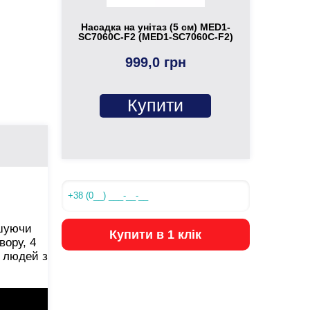
Насадка на унітаз (5 см) MED1-
SC7060C-F2 (MED1-SC7060C-F2)
999,0 грн
Купити
ншуючи
Купити в 1 клік
вору, 4
я людей з