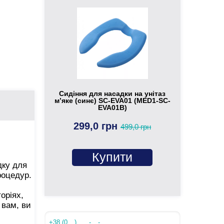
Сидіння для насадки на унітаз
м’яке (синє) SC-EVA01 (MED1-SC-
EVA01B)
299,0 грн
499,0 грн
Купити
дку для
роцедур.
оріях,
 вам, ви