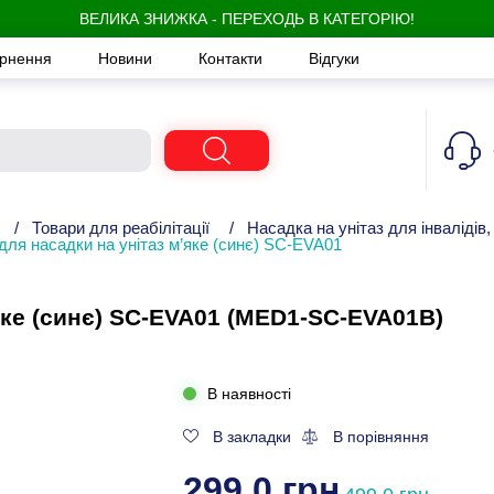
ВЕЛИКА ЗНИЖКА - ПЕРЕХОДЬ В КАТЕГОРІЮ!
ернення
Новини
Контакти
Відгуки
/
Товари для реабілітації
/
Насадка на унітаз для інвалідів
для насадки на унітаз м’яке (синє) SC-EVA01
яке (синє) SC-EVA01 (MED1-SC-EVA01B)
В наявності
В закладки
В порівняння
299,0 грн