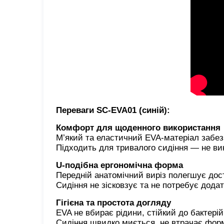
Переваги SC-EVA01 (синій):
Комфорт для щоденного використання
М’який та еластичний EVA-матеріал забезп
Підходить для тривалого сидіння — не ви
U-подібна ергономічна форма
Передній анатомічний виріз полегшує дост
Сидіння не зісковзує та не потребує дода
Гігієна та простота догляду
EVA не вбирає рідини, стійкий до бактерій
Сидіння швидко миється, не втрачає форм