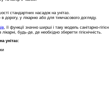
шості стандартних насадок на унітаз.
 в дорогу, у лікарню або для тимчасового догляду.
дів
, її функції значно ширші і таку модель санітарно-гігіє
лікарні, будь-де, де необхідно зберегти гігієнічність.
на унітаз
:
дки