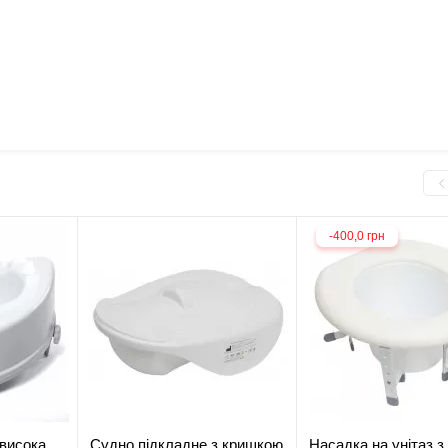
-400,0 грн
 висока
Судно підкладне з кришкою
Насадка на унітаз з