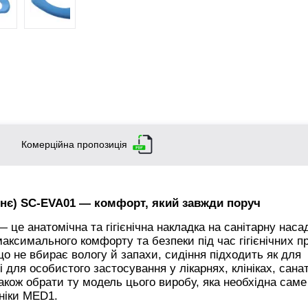
Комерційна пропозиція
синє) SC-EVA01 — комфорт, який завжди поруч
 це анатомічна та гігієнічна накладка на санітарну наса
максимального комфорту та безпеки під час гігієнічних п
о не вбирає вологу й запахи, сидіння підходить як для
для особистого застосування у лікарнях, клініках, санат
також обрати ту модель цього виробу, яка необхідна саме
ніки MED1.