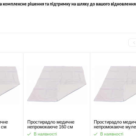
а комплексне рішення та підтримку на шляху до вашого відновлення
ичне
Простирадло медичне
Простирадло медич
 см
непромокаюче 160 см
непромокаюче муле
аквастоп 92 см
В наявності
В наявності