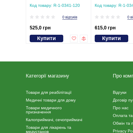
Код товару: R-1-0341-120
Код товару: R-1-03
0 відгуків
0 в
525,0 грн
615,0 грн
Купити
Купити
Категорії магазину
Про ком
Товари для реабілітації
Відгуки
Медичні товари для дому
Договір п
Товари медичного
Про нас
призначення
Оплата та
Калоприймачі, сечоприймачі
Обмін та 
Товари для лікарень та
Privacy Pol
медустанов