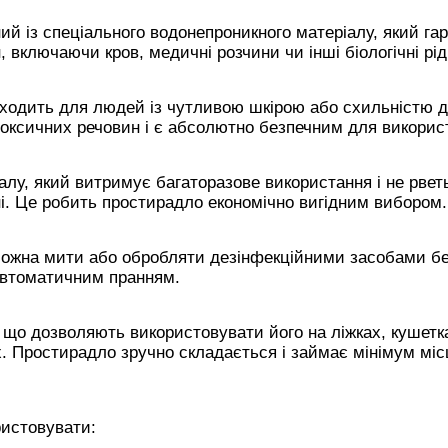
й із спеціального водонепроникного матеріалу, який га
, включаючи кров, медичні розчини чи інші біологічні рі
ходить для людей із чутливою шкірою або схильністю 
 токсичних речовин і є абсолютно безпечним для викорис
іалу, який витримує багаторазове використання і не рвет
і. Це робить простирадло економічно вигідним вибором.
можна мити або обробляти дезінфекційними засобами бе
автоматичним пранням.
 що дозволяють використовувати його на ліжках, кушетк
. Простирадло зручно складається і займає мінімум міс
истовувати: