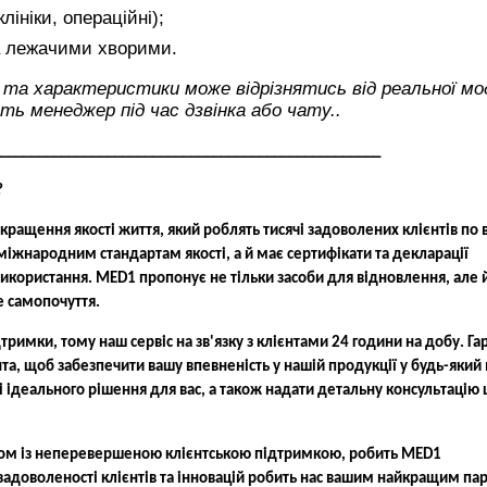
лініки, операційні);
а лежачими хворими.
д та характеристики може відрізнятись від реальної мод
ь менеджер під час дзвінка або чату.
.
__________________________________________________
?
ащення якості життя, який роблять тисячі задоволених клієнтів по в
 міжнародним стандартам якості, а й має сертифікати та декларації
використання. MED1 пропонує не тільки засоби для відновлення, але 
е самопочуття.
римки, тому наш сервіс на зв'язку з клієнтами 24 години на добу. Га
та, щоб забезпечити вашу впевненість у нашій продукції у будь-який
і ідеального рішення для вас, а також надати детальну консультацію
 разом із неперевершеною клієнтською підтримкою, робить MED1
адоволеності клієнтів та інновацій робить нас вашим найкращим па