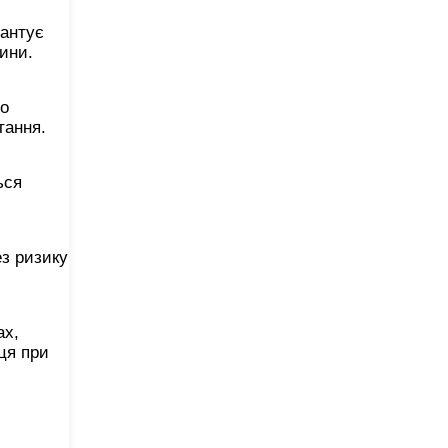
рантує
дини.
до
тання.
ься
з ризику
ах,
ця при