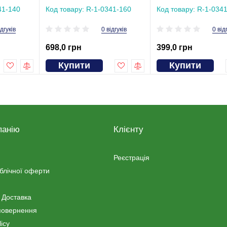
41-140
Код товару: R-1-0341-160
Код товару: R-1-034
ідгуків
0 відгуків
0 від
698,0 грн
399,0 грн
Купити
Купити
панію
Клієнту
Реєстрація
ублічної оферти
 Доставка
повернення
icy