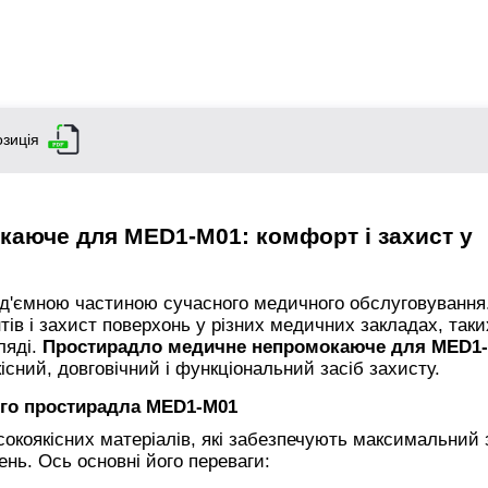
зиція
аюче для MED1-M01: комфорт і захист у
ід'ємною частиною сучасного медичного обслуговування
нтів і захист поверхонь у різних медичних закладах, таки
ляді.
Простирадло медичне непромокаюче для MED1
існий, довговічний і функціональний засіб захисту.
ого простирадла MED1-M01
коякісних матеріалів, які забезпечують максимальний 
ень. Ось основні його переваги: