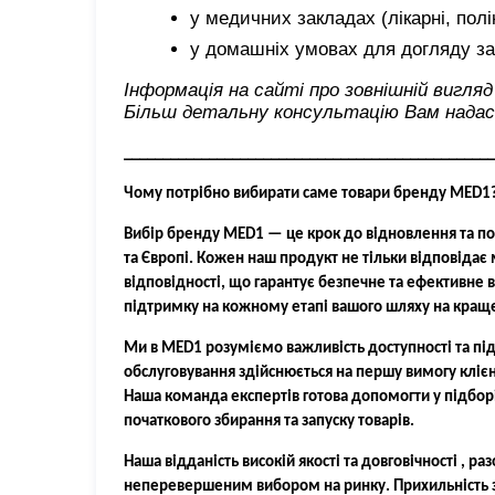
у медичних закладах (лікарні, полік
у домашніх умовах для догляду з
Інформація на сайті про зовнішній вигля
Більш детальну консультацію Вам надаст
________________________________________________
Чому потрібно вибирати саме товари бренду
MED1
Вибір бренду MED1 — це крок до відновлення та покр
та Європі. Кожен наш продукт не тільки відповідає
відповідності, що гарантує безпечне та ефективне 
підтримку на кожному етапі вашого шляху на кращ
Ми в MED1 розуміємо важливість доступності та підт
обслуговування здійснюється на першу вимогу клієн
Наша команда експертів готова допомогти у підбор
початкового збирання та запуску товарів.
Наша відданість високій якості та довговічності ,
неперевершеним вибором на ринку. Прихильність з