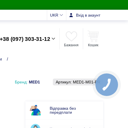
UKR
Вхід в акаунт
+38 (097) 303-31-12
Бажання
Кошик
и
/
Бренд:
MED1
Артикул:
MED1-M01-PR
Відправка без
передплати