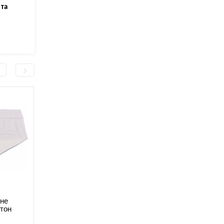
 та
не
Пелюшка багаторазова
Непромокаюча навол
тон
мулетон аквастоп 60*90
мулетон аквастоп
В наявності
В наявності