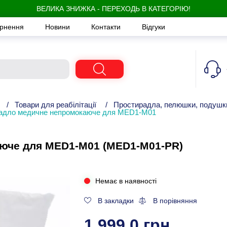
ВЕЛИКА ЗНИЖКА - ПЕРЕХОДЬ В КАТЕГОРІЮ!
ернення
Новини
Контакти
Відгуки
/
Товари для реабілітації
/
Простирадла, пелюшки, подушк
адло медичне непромокаюче для MED1-M01
юче для MED1-M01 (MED1-M01-PR)
Немає в наявності
В закладки
В порівняння
1 999,0 грн