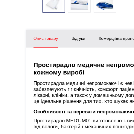
Опис товару
Відгуки
Комерційна пропо
Простирадло медичне непромок
кожному виробі
Простирадла медичні непромокаючі є нев
забезпечують гігієнічність, комфорт паціє
лікарні, клініки, а також у домашньому дог
це ідеальне рішення для тих, хто шукає як
Особливості та переваги непромокаюч
Простирадло MED1-M01 виготовлено з висо
від вологи, бактерій і механічних пошкодж