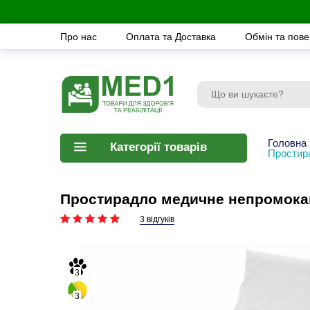
Про нас
Оплата та Доставка
Обмін та пов
Головна
Категорії товарів
Простир
Простирадло медичне непромока
3 відгуків
3
3