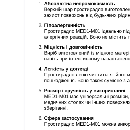
Абсолютна непромокаємість
Верхній шар простирадла виготовлени
захист поверхонь від будь-яких рідин
Гіпоалергенність
Простирадло MED1-M01 ідеально під
алергічних реакцій. Воно не містить
Міцність і довговічність
Виріб виготовлений із міцного матер
навіть при інтенсивному навантаженн
Легкість у догляді
Простирадло легко чиститься: його 
пошкодження. Воно також сумісне з 
Розмір і зручність у використанні
MED1-M01 має універсальні розміри,
медичних столах чи інших поверхнях
зберіганні.
Сфера застосування
Простирадло MED1-M01 можна викор