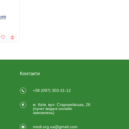
1
Код товару: R-1-0341Р
Код товару: R-1-0343
гуків
1 відгуків
2 відгу
199,0 грн
300,0 грн
Купити
Купити
Контакти
+38 (097) 303-31-12
м. Київ, вул. Старокиївська, 26
(пункт видачi онлайн
замовлень)
medi.org.ua@gmail.com