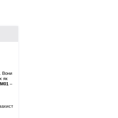
. Вони
х як
-M01
–
захист