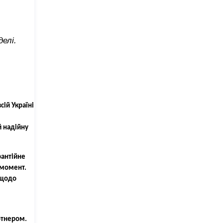
елі.
сій Україні
й надійну
рантійне
 момент.
 щодо
ртнером.