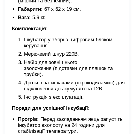
(міцний та безпечний).
Габарити:
67 х 62 х 19 см.
Вага:
5.9 кг.
Комплектація:
Інкубатор у зборі з цифровим блоком
керування.
Мережевий шнур 220В.
Набір для зовнішнього
зволоження (підставки для пляшок та
трубки).
Дроти з затискачами («крокодилами») для
підключення до акумулятора 12В.
Інструкція з експлуатації.
Поради для успішної інкубації:
Прогрів:
Перед закладанням яєць запустіть
інкубатор вхолосту на 24 години для
стабілізації температури.