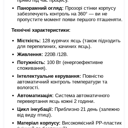
прямо під час процесу.
Панорамний огляд:
Прозорі стінки корпусу
забезпечують контроль на 360° — ви не
пропустите момент появи першого пташеняти.
Технічні характеристики:
Місткість:
128 курячих яєць (також підходить
для перепелиних, качиних яєць).
Живлення:
220В /12В.
Потужність:
100 Вт (енергоефективне
споживання).
Інтелектуальне керування:
Повністю
автоматичний контроль температури та
вологості.
Автоматизація:
Система автоматичного
перевертання яєць кожні 2 години.
Цикл інкубації:
Приблизно 21 день (залежно
від виду птиці).
Матеріал корпусу:
Високоякісний PP-пластик