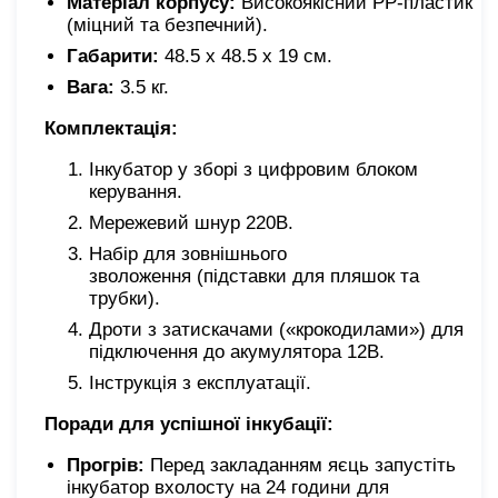
Матеріал корпусу:
Високоякісний PP-пластик
(міцний та безпечний).
Габарити:
48.5 х 48.5 х 19 см.
Вага:
3.5 кг.
Комплектація:
Інкубатор у зборі з цифровим блоком
керування.
Мережевий шнур 220В.
Набір для зовнішнього
зволоження (підставки для пляшок та
трубки).
Дроти з затискачами («крокодилами») для
підключення до акумулятора 12В.
Інструкція з експлуатації.
Поради для успішної інкубації:
Прогрів:
Перед закладанням яєць запустіть
інкубатор вхолосту на 24 години для