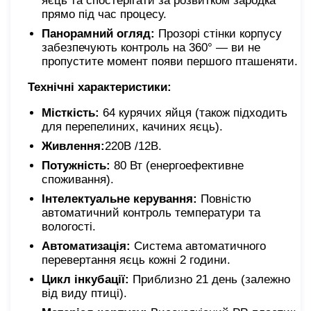
яєць та спостерігати за розвитком зародка
прямо під час процесу.
Панорамний огляд:
Прозорі стінки корпусу
забезпечують контроль на 360° — ви не
пропустите момент появи першого пташеняти.
Технічні характеристики:
Місткість:
64 курячих яйця (також підходить
для перепелиних, качиних яєць).
Живлення:
220В /12В.
Потужність:
80 Вт (енергоефективне
споживання).
Інтелектуальне керування:
Повністю
автоматичний контроль температури та
вологості.
Автоматизація:
Система автоматичного
перевертання яєць кожні 2 години.
Цикл інкубації:
Приблизно 21 день (залежно
від виду птиці).