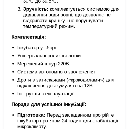
30°C до 39.5°C.
Зручність:
комплектується системою для
додавання води зовні, що дозволяє не
відкривати кришку і не порушувати
температурний режим.
Комплектація:
Інкубатор у зборі
Універсальні роликові лотки
Мережевий шнур 220В.
Система автономного зволоження
Дроти з затискачами («крокодилами») для
підключення до акумулятора 12В.
Інструкція з експлуатації.
Поради для успішної інкубації:
Підготовка:
Перед закладанням прогрійте
інкубатор протягом
24 годин для стабілізації
мікроклімату.