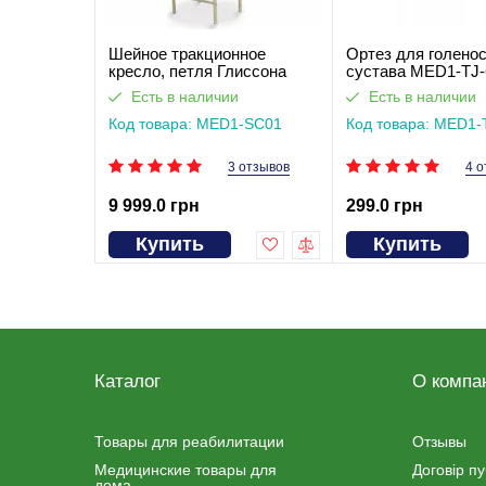
Шейное тракционное
Ортез для голенос
кресло, петля Глиссона
сустава MED1-TJ-
MED1-SC01
Есть в наличии
Есть в наличии
Код товара: MED1-SC01
Код товара: MED1-
3 отзывов
4 о
9 999.0 грн
299.0 грн
Купить
Купить
Каталог
О компа
Товары для реабилитации
Отзывы
Медицинские товары для
Договір п
дома