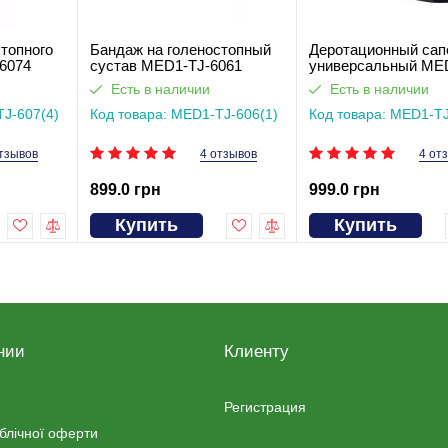
топного
Бандаж на голеностопный
Деротационный сап
6074
сустав MED1-TJ-6061
универсальный ME
604
Есть в наличии
Есть в наличии
TJ-607(4)
Код товара: MED1-TJ-606(1)
Код товара: MED1-T
тзывов
4 отзывов
4 от
899.0 грн
999.0 грн
Купить
Купить
нии
Клиенту
Регистрация
ублічної оферти