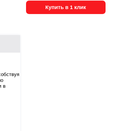
Купить в 1 клик
собствуя
но
и в