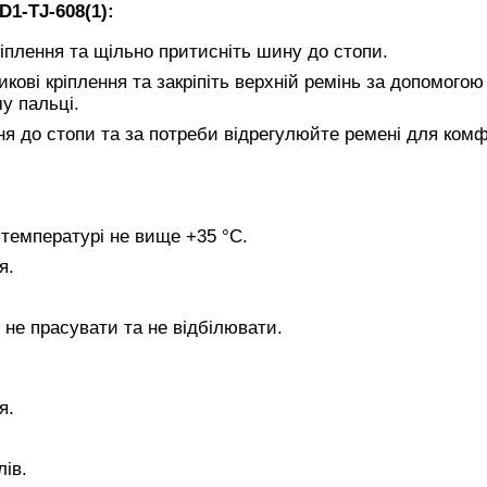
1-TJ-608(1):
кріплення та щільно притисніть шину до стопи.
икові кріплення та закріпіть верхній ремінь за допомогою
му пальці.
ння до стопи та за потреби відрегулюйте ремені для ком
емпературі не вище +35 °С.
я.
 не прасувати та не відбілювати.
я.
лів.