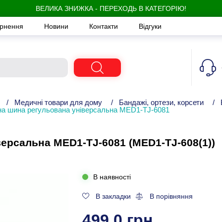
ВЕЛИКА ЗНИЖКА - ПЕРЕХОДЬ В КАТЕГОРІЮ!
ернення
Новини
Контакти
Відгуки
/
Медичні товари для дому
/
Бандажі, ортези, корсети
/
на шина регульована універсальна MED1-TJ-6081
ерсальна MED1-TJ-6081 (MED1-TJ-608(1))
В наявності
В закладки
В порівняння
499,0 грн