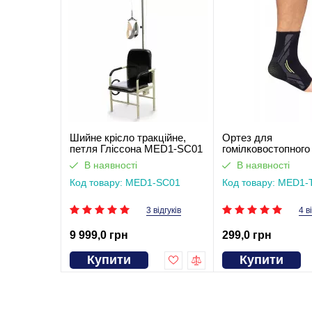
Шийне крісло тракційне,
Ортез для
петля Гліссона MED1-SC01
гомілковостопного
MED1-TJ-6074
В наявності
В наявності
Код товару: MED1-SC01
Код товару: MED1-
3 відгуків
4 в
9 999,0 грн
299,0 грн
Купити
Купити