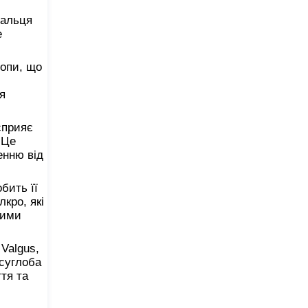
пальця
е
топи, що
я
сприяє
 Це
енню від
бить її
кро, які
ними
Valgus,
 суглоба
ття та