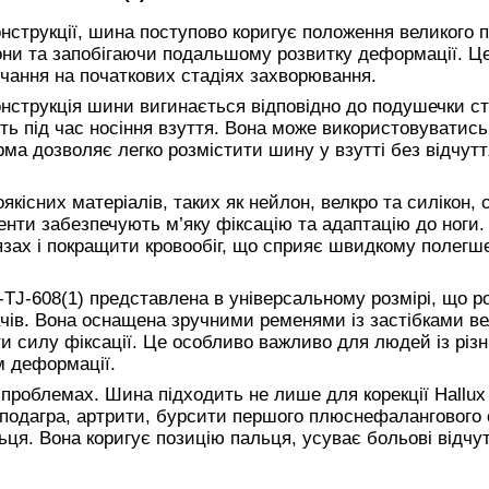
нструкції, шина поступово коригує положення великого 
зони та запобігаючи подальшому розвитку деформації. Ц
чання на початкових стадіях захворювання.
онструкція шини вигинається відповідно до подушечки с
ть під час носіння взуття. Вона може використовуватись
рма дозволяє легко розмістити шину у взутті без відчутт
кісних матеріалів, таких як нейлон, велкро та силікон, 
нти забезпечують м’яку фіксацію та адаптацію до ноги.
язах і покращити кровообіг, що сприяє швидкому полегш
TJ-608(1) представлена в універсальному розмірі, що ро
ів. Вона оснащена зручними ременями із застібками вел
и силу фіксації. Це особливо важливо для людей із різ
м деформації.
проблемах. Шина підходить не лише для корекції Hallux 
к подагра, артрити, бурсити першого плюснефалангового
ьця. Вона коригує позицію пальця, усуває больові відчу