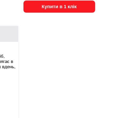
Купити в 1 клік
іб,
лягає в
к вдень,