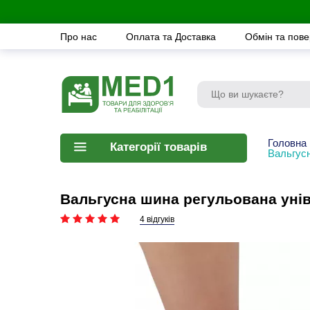
Про нас
Оплата та Доставка
Обмін та пов
Головна
Категорії товарів
Вальгус
Вальгусна шина регульована унів
4 відгуків