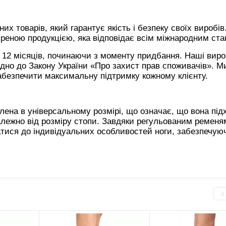
х товарів, який гарантує якість і безпеку своїх виробів
іреною продукцією, яка відповідає всім міжнародним ст
є 12 місяців, починаючи з моменту придбання. Наші вир
дно до Закону України «Про захист прав споживачів». М
абезпечити максимальну підтримку кожному клієнту.
ена в універсальному розмірі, що означає, що вона під
алежно від розміру стопи. Завдяки регульованим ременя
атися до індивідуальних особливостей ноги, забезпечую