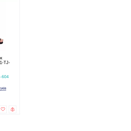
ок
Бандаж на колінний суглоб
Бандаж на колінний 
1-TJ-
MED1-TJ-5082
MED1-TJ-508
В наявності
В наявності
J-604
Код товару: MED1-TJ-508(2)
Код товару: MED1-TJ-
гуків
5 відгуків
3 відгу
999,0 грн
699,0 грн
1 299,0 грн
1 199,0 грн
Купити
Купити