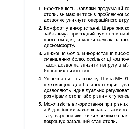
Ефективність. Завдяки продуманій ко
стопи, знімаючи тиск з проблемної 
дозволяє уникнути операційного втру
Комфорт у використанні. Шарнірна к
забезпечує природний рух стопи наві
протягом дня, оскільки компактна фо
дискомфорту.
Зниження болю. Використання високоя
зменшенню болю, оскільки ці компоне
також дозволяє знизити напругу в м’
больових симптомів.
Універсальність розміру. Шина MED1-
підходящою для більшості користувач
дозволяють індивідуально регулюват
розмірами стопи або різним ступене
Можливість використання при різних 
а й для інших захворювань, таких я
та утворення «кісточки» великого пал
покращує загальний стан стопи.