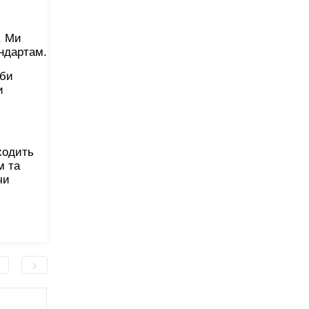
. Ми
андартам.
оби
и
ходить
м та
чи
-300,0 грн
-500,0 грн