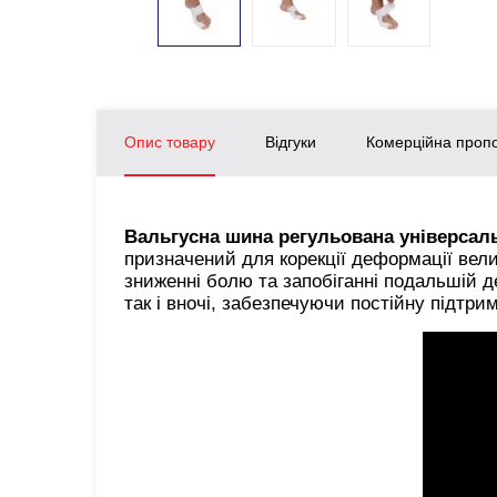
Опис товару
Відгуки
Комерційна пропо
Вальгусна шина регульована універсаль
призначений для корекції деформації велик
зниженні болю та запобіганні подальшій д
так і вночі, забезпечуючи постійну підтри