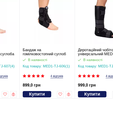
Бандаж на
Деротаційний чобіт
 суглоба
гомілковостопний суглоб
універсальний MED
MED1-TJ-6061
604
В наявності
В наявності
TJ-607(4)
Код товару: MED1-TJ-606(1)
Код товару: MED1-T
ідгуків
4 відгуків
4 від
899,0 грн
999,0 грн
Купити
Купити