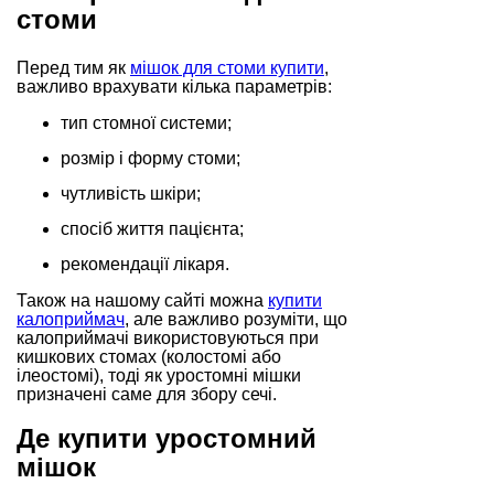
стоми
Перед тим як
мішок для стоми купити
,
важливо врахувати кілька параметрів:
тип стомної системи;
розмір і форму стоми;
чутливість шкіри;
спосіб життя пацієнта;
рекомендації лікаря.
Також на нашому сайті можна
купити
калоприймач
, але важливо розуміти, що
калоприймачі використовуються при
кишкових стомах (колостомі або
ілеостомі), тоді як уростомні мішки
призначені саме для збору сечі.
Де купити уростомний
мішок