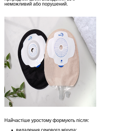
неможливий або порушений.
Найчастіше уростому формують після:
видалення сечового міхура;