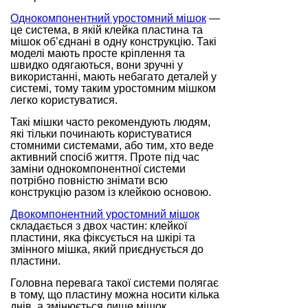
Однокомпонентний уростомний мішок
—
це система, в якій клейка пластина та
мішок об’єднані в одну конструкцію. Такі
моделі мають просте кріплення та
швидко одягаються, вони зручні у
використанні, мають небагато деталей у
системі, тому таким уростомним мішком
легко користуватися.
Такі мішки часто рекомендують людям,
які тільки починають користуватися
стомними системами, або тим, хто веде
активний спосіб життя. Проте під час
заміни однокомпонентної системи
потрібно повністю знімати всю
конструкцію разом із клейкою основою.
Двокомпонентний уростомний мішок
складається з двох частин: клейкої
пластини, яка фіксується на шкірі та
змінного мішка, який приєднується до
пластини.
Головна перевага такої системи полягає
в тому, що пластину можна носити кілька
днів, а змінюється лише мішок.