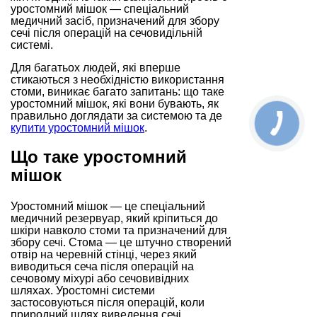
уростомний мішок — спеціальний
медичний засіб, призначений для збору
сечі після операцій на сечовидільній
системі.
Для багатьох людей, які вперше
стикаються з необхідністю використання
стоми, виникає багато запитань: що таке
уростомний мішок, які вони бувають, як
правильно доглядати за системою та де
купити уростомний мішок
.
Що таке уростомний
мішок
Уростомний мішок — це спеціальний
медичний резервуар, який кріпиться до
шкіри навколо стоми та призначений для
збору сечі. Стома — це штучно створений
отвір на черевній стінці, через який
виводиться сеча після операцій на
сечовому міхурі або сечовивідних
шляхах. Уростомні системи
застосовуються після операцій, коли
природний шлях виведення сечі